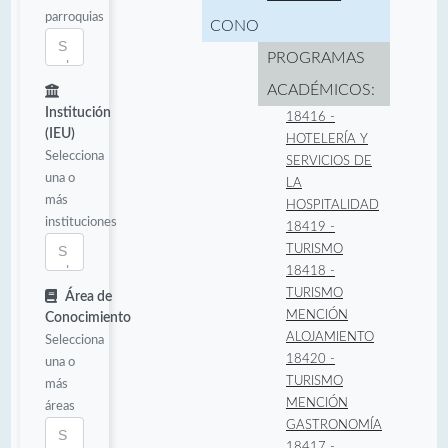
parroquias
CONOCIMIENTO:
PROGRAMAS
ACADÉMICOS:
Institución
18416 -
(IEU)
HOTELERÍA Y
Selecciona
SERVICIOS DE
una o
LA
más
HOSPITALIDAD
instituciones
18419 -
TURISMO
18418 -
TURISMO
Área de
MENCIÓN
Conocimiento
ALOJAMIENTO
Selecciona
18420 -
una o
TURISMO
más
MENCIÓN
áreas
GASTRONOMÍA
18417 -