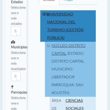
Estados
Selecciona
uno o
IEU:
UNIVERSIDAD
más
NACIONAL DEL
estados
TURISMO (GESTIÓN
PÚBLICA)
LOCALIDAD:
NÚCLEO DISTRITO
Municipios
Selecciona
CAPITAL
(ESTADO:
uno o
DISTRITO CAPITAL
más
municipios
MUNICIPIO:
LIBERTADOR
PARROQUIA: SAN
Parroquias
AGUSTÍN)
Selecciona
ÁREA
CIENCIAS
una o
DE
SOCIALES
más