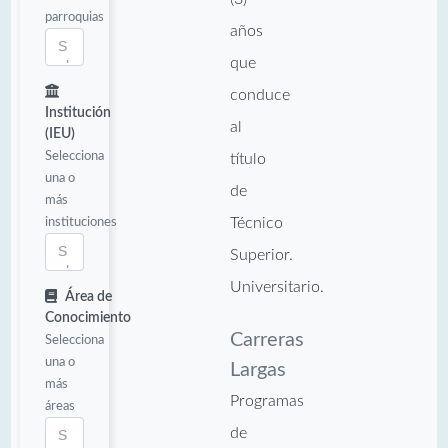
parroquias
años
que
conduce
Institución
al
(IEU)
Selecciona
título
una o
de
más
instituciones
Técnico
Superior.
Universitario.
Área de
Conocimiento
Carreras
Selecciona
una o
Largas
más
Programas
áreas
de