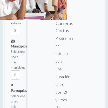
Estados
Selecciona
uno o
más
Carreras
estados
Cortas
Programas
de
Municipios
Selecciona
estudio
uno o
con
más
municipios
una
duración
entre
Parroquias
dos (2)
Selecciona
y tres
una o
más
(3)