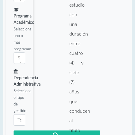
estudio
con
Programa
Académico
una
Selecciona
duración
uno o
más
entre
programas
cuatro
(4) y
siete
Dependencia
(7)
Administrativa
Selecciona
años
el tipo
que
de
gestión
conducen
al
título