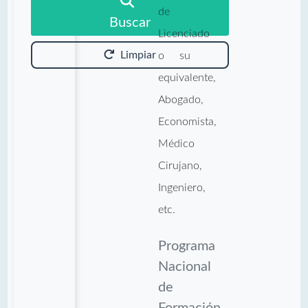
de
Buscar
Licenciado
Limpiar
o su
equivalente,
Abogado,
Economista,
Médico
Cirujano,
Ingeniero,
etc.
Programa
Nacional
de
Formación