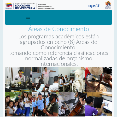
Áreas de Conocimiento
Los programas académicos están
agrupados en ocho (8) Áreas de
Conocimiento,
tomando como referencia clasificaciones
normalizadas de organismo
internacionales.