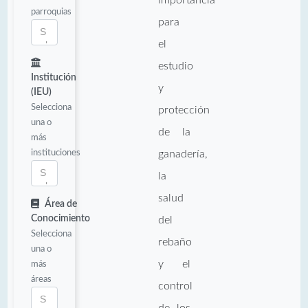
parroquias
para
el
estudio
Institución
y
(IEU)
Selecciona
protección
una o
de la
más
instituciones
ganadería,
la
salud
Área de
Conocimiento
del
Selecciona
rebaño
una o
y el
más
áreas
control
de los