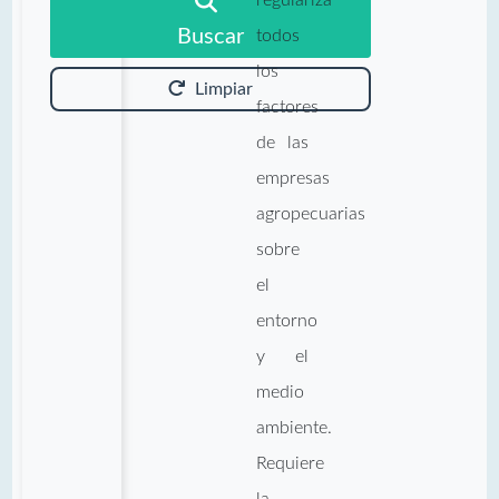
Buscar
todos
los
Limpiar
factores
de las
empresas
agropecuarias
sobre
el
entorno
y el
medio
ambiente.
Requiere
la