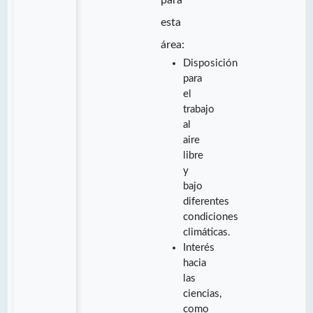
esta
área:
Disposición
para
el
trabajo
al
aire
libre
y
bajo
diferentes
condiciones
climáticas.
Interés
hacia
las
ciencias,
como