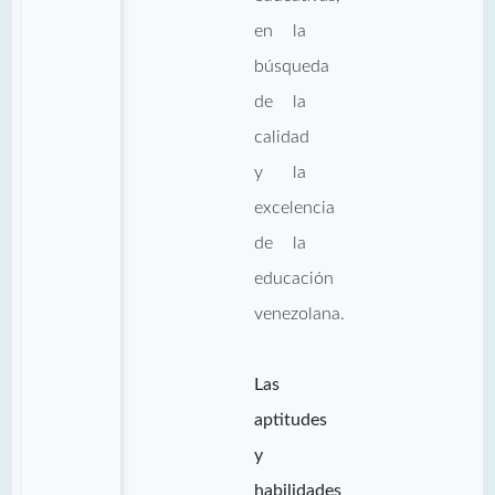
en la
búsqueda
de la
calidad
y la
excelencia
de la
educación
venezolana.
Las
aptitudes
y
habilidades