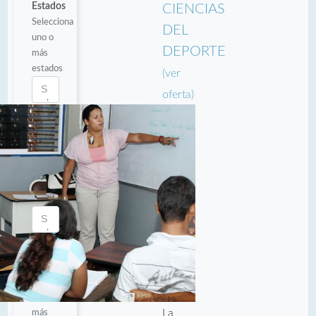
Estados
CIENCIAS
Selecciona
DEL
uno o
DEPORTE
más
estados
(ver
oferta)
Municipios
Selecciona
uno o
más
municipios
Parroquias
Selecciona
una o
más
La