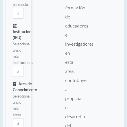
parroquias
formación
de
educadores
Institución
e
(IEU)
investigadores
Selecciona
una o
en
más
esta
instituciones
área,
contribuye
Área de
a
Conocimiento
Selecciona
propiciar
una o
el
más
áreas
desarrollo
del