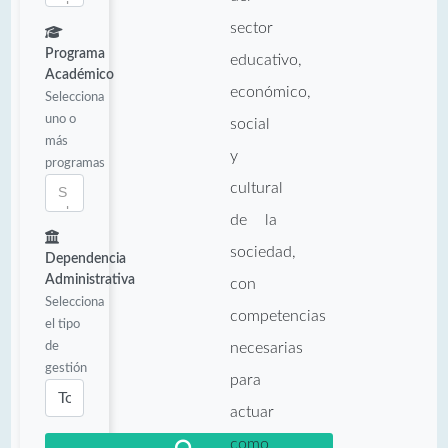
sector
Programa
educativo,
Académico
económico,
Selecciona
uno o
social
más
y
programas
cultural
de la
sociedad,
Dependencia
Administrativa
con
Selecciona
competencias
el tipo
de
necesarias
gestión
para
actuar
como