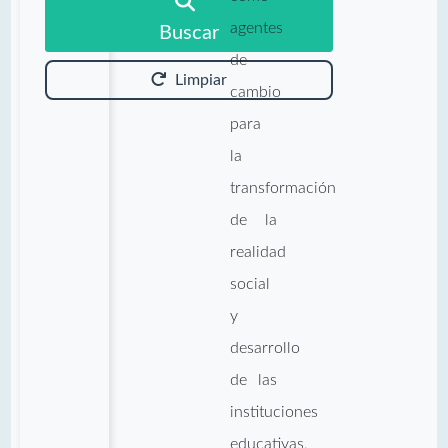
agentes
Buscar
de
Limpiar
cambio
para
la
transformación
de la
realidad
social
y
desarrollo
de las
instituciones
educativas,