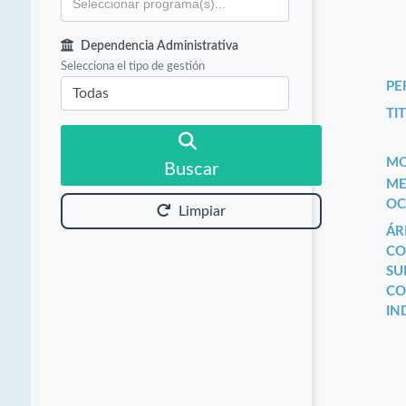
Dependencia Administrativa
Selecciona el tipo de gestión
PE
TIT
MO
Buscar
ME
OC
Limpiar
ÁR
CO
SU
CO
IN