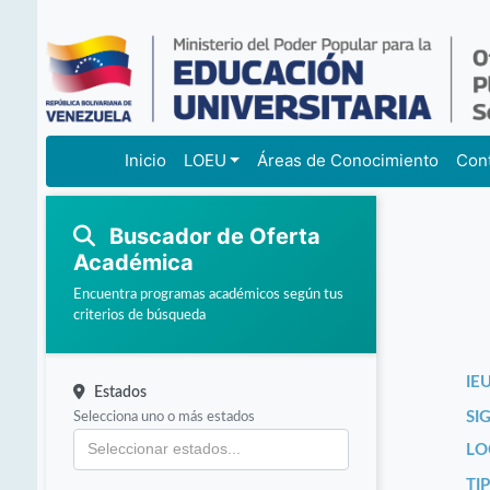
Inicio
LOEU
Áreas de Conocimiento
Con
Buscador de Oferta
Académica
Encuentra programas académicos según tus
criterios de búsqueda
IEU
Estados
Selecciona uno o más estados
SI
LO
TI