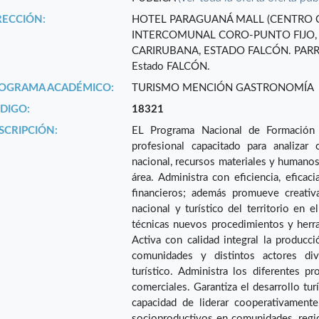
RECCIÓN:
HOTEL PARAGUANÁ MALL (CENTRO 
INTERCOMUNAL CORO-PUNTO FIJO, 
CARIRUBANA, ESTADO FALCÓN. PAR
Estado FALCÓN.
OGRAMA ACADÉMICO:
TURISMO MENCIÓN GASTRONOMÍA
DIGO:
18321
SCRIPCIÓN:
EL Programa Nacional de Formación 
profesional capacitado para analizar c
nacional, recursos materiales y humanos;
área. Administra con eficiencia, eficac
financieros; además promueve creativ
nacional y turístico del territorio en 
técnicas nuevos procedimientos y herra
Activa con calidad integral la producci
comunidades y distintos actores div
turístico. Administra los diferentes p
comerciales. Garantiza el desarrollo tur
capacidad de liderar cooperativament
socioproductivos en comunidades, regio