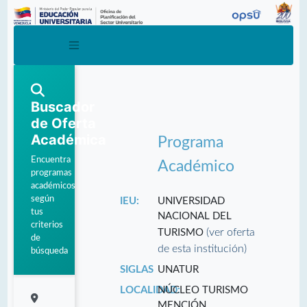
Buscador
de Oferta
Académica
Programa
Encuentra
Académico
programas
académicos
según
IEU:
UNIVERSIDAD
tus
NACIONAL DEL
criterios
(ver oferta
TURISMO
de
de esta institución)
búsqueda
SIGLAS
UNATUR
LOCALIDAD:
NÚCLEO TURISMO
MENCIÓN