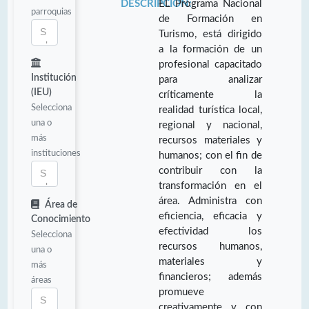
DESCRIPCIÓN:
EL Programa Nacional
parroquias
de Formación en
Turismo, está dirigido
a la formación de un
profesional capacitado
Institución
para analizar
(IEU)
críticamente la
Selecciona
realidad turística local,
una o
regional y nacional,
más
recursos materiales y
instituciones
humanos; con el fin de
contribuir con la
transformación en el
área. Administra con
Área de
eficiencia, eficacia y
Conocimiento
efectividad los
Selecciona
recursos humanos,
una o
materiales y
más
financieros; además
áreas
promueve
creativamente y con