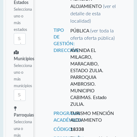
Estados
(ver el
ALOJAMIENTO
Selecciona
detalle de esta
uno o
localidad)
más
estados
TIPO
(ver toda la
PÚBLICA
DE
oferta oferta pública)
GESTIÓN:
DIRECCIÓN:
AVENIDA EL
MILAGRO,
Municipios
MARACAIBO,
Selecciona
ESTADO ZULIA.
uno o
PARROQUIA
más
AMBROSIO.
municipios
MUNICIPIO
CABIMAS. Estado
ZULIA.
PROGRAMA
TURISMO MENCIÓN
Parroquias
ACADÉMICO:
ALOJAMIENTO
Selecciona
una o
CÓDIGO:
18338
más