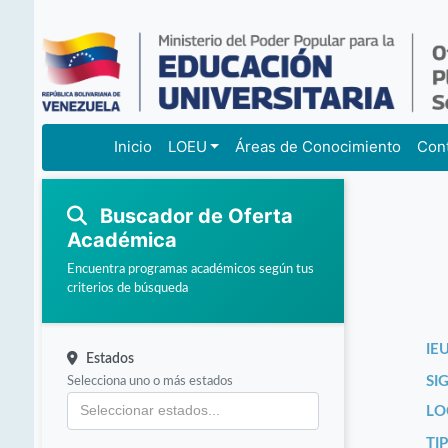
Inicio
LOEU
Áreas de Conocimiento
Con
Buscador de Oferta
Académica
Encuentra programas académicos según tus
criterios de búsqueda
IEU
Estados
Selecciona uno o más estados
SI
LO
TI