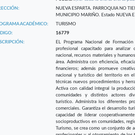
RECCIÓN:
NUEVA ESPARTA. PARROQUIA NO TIE
MUNICIPIO MARIÑO. Estado NUEVA E
OGRAMA ACADÉMICO:
TURISMO
DIGO:
16779
SCRIPCIÓN:
EL Programa Nacional de Formación 
profesional capacitado para analizar c
nacional, recursos materiales y humanos;
área. Administra con eficiencia, eficac
financieros; además promueve creativ
nacional y turístico del territorio en 
técnicas nuevos procedimientos y herra
Activa con calidad integral la producci
comunidades y distintos actores div
turístico. Administra los diferentes p
comerciales. Garantiza el desarrollo tur
capacidad de liderar cooperativament
socioproductivos en comunidades, regio
Turismo, se crea como un conjunto de a
profesionales y al otorgamiento de los t