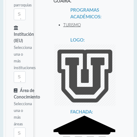
GUAIRA.
parroquias
PROGRAMAS
ACADÉMICOS:
TURISMO
Institución
LOGO:
(IEU)
Selecciona
una o
más
instituciones
Área de
Conocimiento
Selecciona
una o
FACHADA:
más
áreas