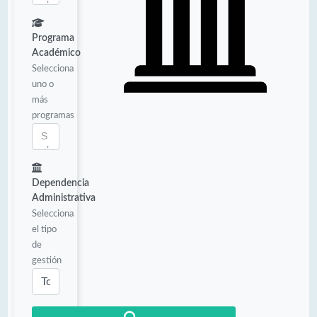
Programa
Académico
Selecciona
uno o
más
programas
Dependencia
Administrativa
Selecciona
el tipo
de
gestión