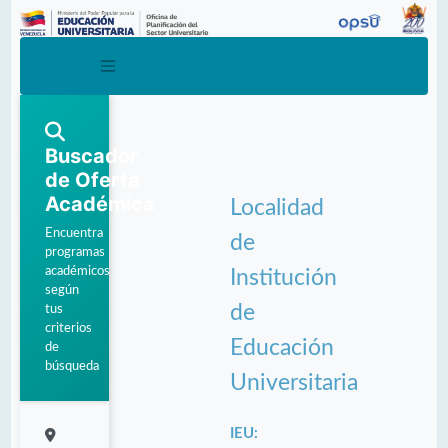
Buscador
de Oferta
Académica
Localidad
Encuentra
de
programas
académicos
Institución
según
de
tus
criterios
Educación
de
búsqueda
Universitaria
IEU: