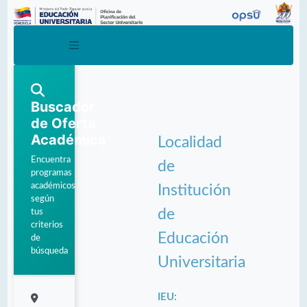
Buscador
de Oferta
Académica
Localidad
Encuentra
de
programas
académicos
Institución
según
de
tus
criterios
Educación
de
búsqueda
Universitaria
IEU: