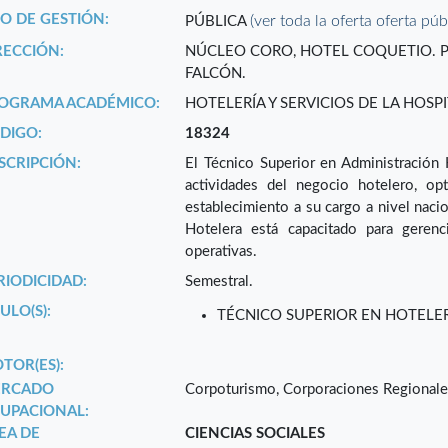
PO DE GESTIÓN:
(ver toda la oferta oferta púb
PÚBLICA
RECCIÓN:
NÚCLEO CORO, HOTEL COQUETIO. P
FALCÓN.
OGRAMA ACADÉMICO:
HOTELERÍA Y SERVICIOS DE LA HOSP
DIGO:
18324
SCRIPCIÓN:
El Técnico Superior en Administración 
actividades del negocio hotelero, op
establecimiento a su cargo a nivel nacio
Hotelera está capacitado para gerenc
operativas.
RIODICIDAD:
Semestral.
ULO(S):
TÉCNICO SUPERIOR EN HOTELERÍ
TOR(ES):
RCADO
Corpoturismo, Corporaciones Regionale
UPACIONAL:
EA DE
CIENCIAS SOCIALES