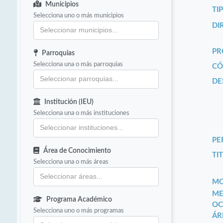
Municipios
TI
Selecciona uno o más municipios
DI
PR
Parroquias
Selecciona una o más parroquias
CÓ
DE
Institución (IEU)
Selecciona una o más instituciones
PE
Área de Conocimiento
TIT
Selecciona una o más áreas
MO
ME
Programa Académico
OC
Selecciona uno o más programas
ÁR