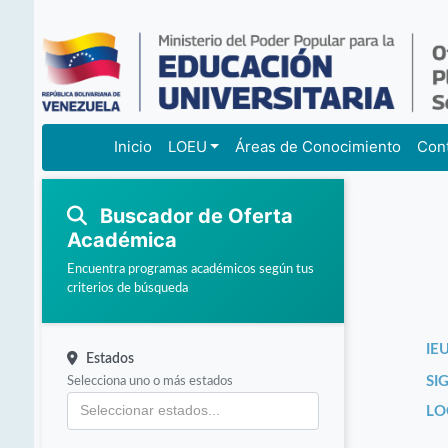
Inicio
LOEU
Áreas de Conocimiento
Con
Buscador de Oferta
Académica
Encuentra programas académicos según tus
criterios de búsqueda
IEU
Estados
Selecciona uno o más estados
SI
LO