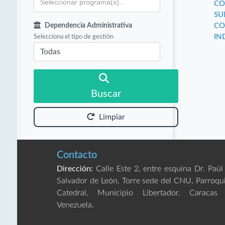
CO
SU
Dependencia Administrativa
CO
Selecciona el tipo de gestión
IN
Buscar
Limpiar
Contacto
Dirección:
Calle Este 2, entre esquina Dr. Paúl
Salvador de León, Torre sede del CNU, Parroqu
Catedral, Municipio Libertador. Caracas
Venezuela.