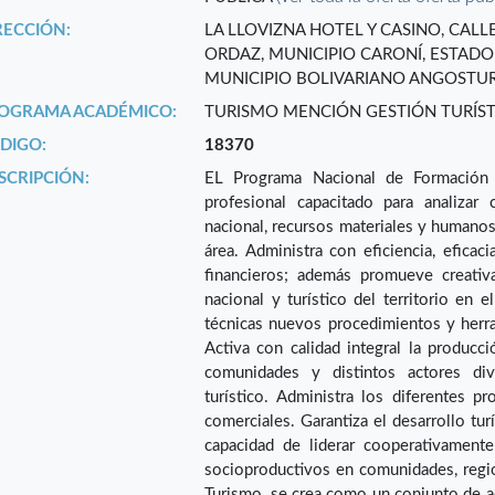
RECCIÓN:
LA LLOVIZNA HOTEL Y CASINO, CAL
ORDAZ, MUNICIPIO CARONÍ, ESTADO
MUNICIPIO BOLIVARIANO ANGOSTURA
OGRAMA ACADÉMICO:
TURISMO MENCIÓN GESTIÓN TURÍST
DIGO:
18370
SCRIPCIÓN:
EL Programa Nacional de Formación 
profesional capacitado para analizar c
nacional, recursos materiales y humanos;
área. Administra con eficiencia, eficac
financieros; además promueve creativ
nacional y turístico del territorio en 
técnicas nuevos procedimientos y herra
Activa con calidad integral la producci
comunidades y distintos actores div
turístico. Administra los diferentes p
comerciales. Garantiza el desarrollo tur
capacidad de liderar cooperativament
socioproductivos en comunidades, regio
Turismo, se crea como un conjunto de a