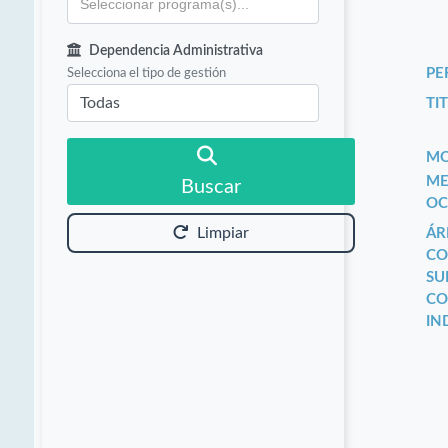
Dependencia Administrativa
Selecciona el tipo de gestión
PE
TIT
MO
ME
Buscar
OC
Limpiar
ÁR
CO
SU
CO
IN