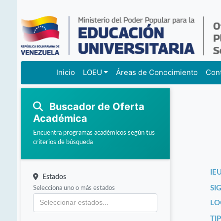
Inicio
LOEU
Áreas de Conocimiento
Con
Buscador de Oferta
Académica
Encuentra programas académicos según tus
criterios de búsqueda
IEU
Estados
Selecciona uno o más estados
SI
LO
TI