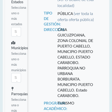
Estados
localidad)
Selecciona
uno o
TIPO
(ver toda la
PÚBLICA
más
DE
oferta oferta pública)
estados
GESTIÓN:
DIRECCIÓN:
CASA
GUICUZPOANA,
ZONA COLONIAL DE
PUERTO CABELLO,
Municipios
MUNICIPIO PUERTO
Selecciona
CABELLO, ESTADO
uno o
CARABOBO.
más
PARROQUIA NO
municipios
URBANA
BORBURATA.
MUNICIPIO PUERTO
CABELLO. Estado
Parroquias
CARABOBO.
Selecciona
PROGRAMA
TURISMO
una o
ACADÉMICO:
más