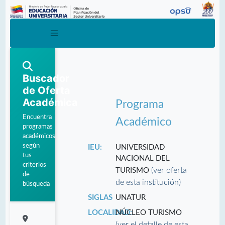
Buscador
de Oferta
Académica
Programa
Encuentra
Académico
programas
académicos
según
IEU:
UNIVERSIDAD
tus
NACIONAL DEL
criterios
(ver oferta
TURISMO
de
de esta institución)
búsqueda
SIGLAS
UNATUR
LOCALIDAD:
NÚCLEO TURISMO
(ver el detalle de esta