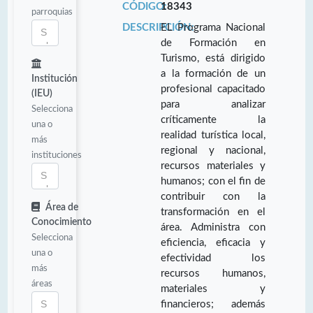
CÓDIGO:
18343
parroquias
DESCRIPCIÓN:
EL Programa Nacional
de Formación en
Turismo, está dirigido
a la formación de un
Institución
profesional capacitado
(IEU)
para analizar
Selecciona
críticamente la
una o
realidad turística local,
más
regional y nacional,
instituciones
recursos materiales y
humanos; con el fin de
contribuir con la
Área de
transformación en el
Conocimiento
área. Administra con
Selecciona
eficiencia, eficacia y
una o
efectividad los
más
recursos humanos,
áreas
materiales y
financieros; además