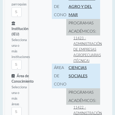
parroquias
DE
AGRO Y DEL
CONOCIMIENTO:
MAR
PROGRAMAS
Institución
ACADÉMICOS:
(IEU)
11423 -
Selecciona
ADMINISTRACIÓN
una o
DE EMPRESAS
más
AGROPECUARIAS
instituciones
(TÉCNICA)
ÁREA
CIENCIAS
DE
SOCIALES
Área de
Conocimiento
CONOCIMIENTO:
Selecciona
PROGRAMAS
una o
más
ACADÉMICOS:
áreas
11422 -
ADMINISTRACIÓN