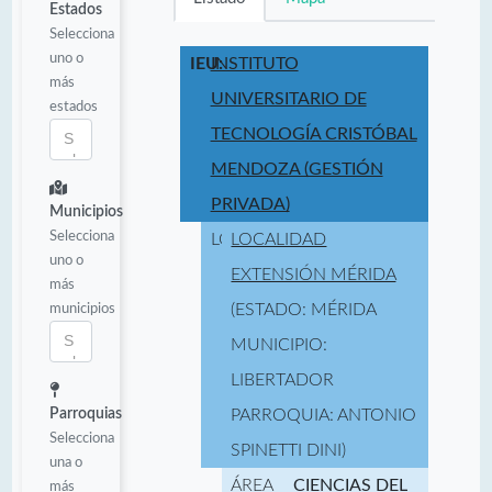
Estados
Selecciona
uno o
IEU:
INSTITUTO
más
UNIVERSITARIO DE
estados
TECNOLOGÍA CRISTÓBAL
MENDOZA (GESTIÓN
PRIVADA)
Municipios
Selecciona
LOCALIDAD:
LOCALIDAD
uno o
EXTENSIÓN MÉRIDA
más
municipios
(ESTADO: MÉRIDA
MUNICIPIO:
LIBERTADOR
Parroquias
PARROQUIA: ANTONIO
Selecciona
SPINETTI DINI)
una o
ÁREA
CIENCIAS DEL
más