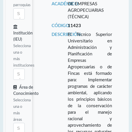
ACADÉMICO:
DE EMPRESAS
parroquias
AGROPECUARIAS
(TÉCNICA)
CÓDIGO:
11423
Institución
DESCRIPCIÓN:
El Técnico Superior
(IEU)
Universitario en
Selecciona
Administración y
una o
Planificación de
más
Empresas
instituciones
Agropecuarias o de
Fincas está formado
para: Implementar
programas de carácter
Área de
ambiental, aplicando
Conocimiento
los principios básicos
Selecciona
de la conservación
una o
para el manejo
más
racional y
áreas
aprovechamiento de
los recursos naturales