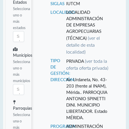
Estados
SIGLAS
IUTCM
Selecciona
LOCALIDAD:
LOCALIDAD
uno o
ADMINISTRACIÓN
más
DE EMPRESAS
estados
AGROPECUARIAS
(ver el
(TÉCNICA)
detalle de esta
localidad)
Municipios
TIPO
(ver toda la
PRIVADA
Selecciona
DE
oferta oferta privada)
uno o
GESTIÓN:
más
DIRECCIÓN:
Av. Urdaneta, No. 43-
municipios
203 (frente al INAM),
Mérida.. PARROQUIA
ANTONIO SPINETTI
DINI. MUNICIPIO
Parroquias
LIBERTADOR. Estado
Selecciona
MÉRIDA.
una o
PROGRAMA
ADMINISTRACIÓN
más