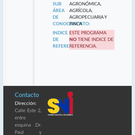
SUB
AGRONÓMICA,
ÁREA
AGRÍCOLA,
DE
AGROPECUARIA Y
CONOCIMIENTO:
FINCA
INDICE
ESTE PROGRAMA
DE
NO
TIENE INDICE DE
REFERENCIA:
REFERENCIA.
Contacto
Dirección:
Calle Este 2,
entre
esquina Dr.
Paúl y