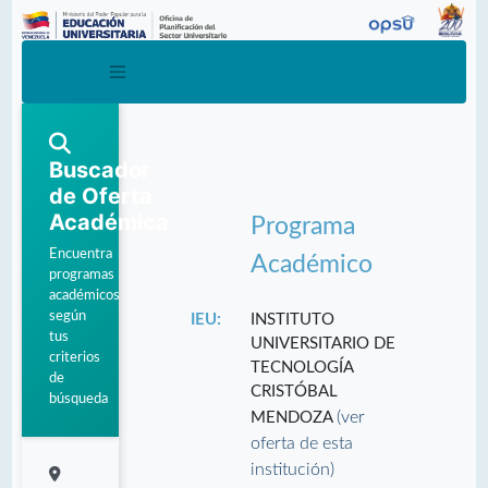
Buscador
de Oferta
Académica
Programa
Encuentra
Académico
programas
académicos
según
IEU:
INSTITUTO
tus
UNIVERSITARIO DE
criterios
TECNOLOGÍA
de
CRISTÓBAL
búsqueda
(ver
MENDOZA
oferta de esta
institución)