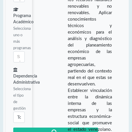
renovables y no
renovables. Aplicar
Programa
conocimientos
Académico
técnicos y
Selecciona
económicos para el
uno o
análisis y diagnóstico
más
del planeamiento
programas
económico de las
empresas
agropecuarias,
partiendo del contexto
Dependencia
real en el que estas se
Administrativa
desenvuelven.
Selecciona
Establecer vinculación
el tipo
entre la dinámica
de
interna de las
gestión
empresas y la
estructura económica-
social que promueve
el estado venezolano.