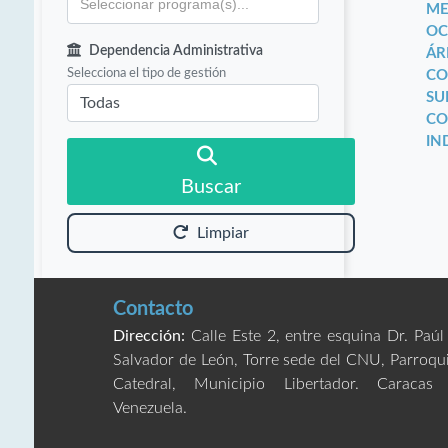
ME
OC
Dependencia Administrativa
ÁR
Selecciona el tipo de gestión
CO
SU
CO
IN
Buscar
Limpiar
Contacto
Dirección:
Calle Este 2, entre esquina Dr. Paúl
Salvador de León, Torre sede del CNU, Parroqu
Catedral, Municipio Libertador. Caracas
Venezuela.