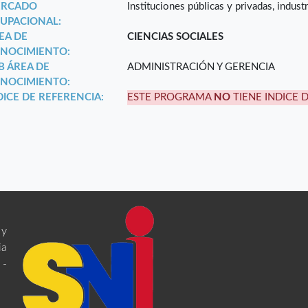
RCADO
Instituciones públicas y privadas, indust
UPACIONAL:
EA DE
CIENCIAS SOCIALES
NOCIMIENTO:
B ÁREA DE
ADMINISTRACIÓN Y GERENCIA
NOCIMIENTO:
DICE DE REFERENCIA:
ESTE PROGRAMA
NO
TIENE INDICE 
 y
ia
 -