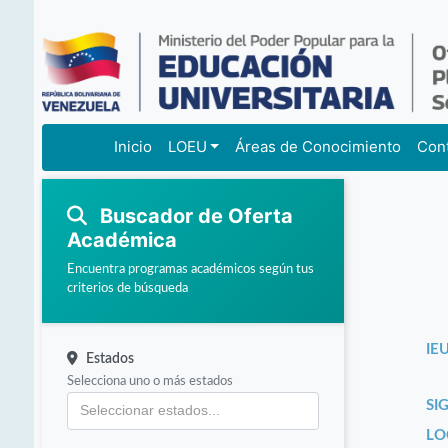
Inicio
LOEU
Áreas de Conocimiento
Con
Buscador de Oferta
Académica
Encuentra programas académicos según tus
criterios de búsqueda
IEU
Estados
Selecciona uno o más estados
SI
LO