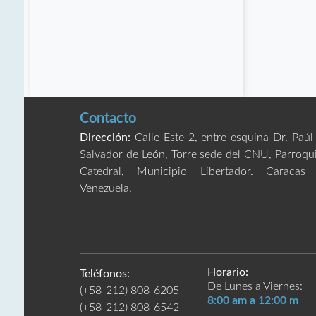
Contacto
Dirección:
Calle Este 2, entre esquina Dr. Paúl
Salvador de León, Torre sede del CNU, Parroqu
Catedral, Municipio Libertador. Caracas
Venezuela.
Horario:
Teléfonos:
De Lunes a Viernes:
(+58-212) 808-6205
8:00 am a 12:00 m
(+58-212) 808-6542