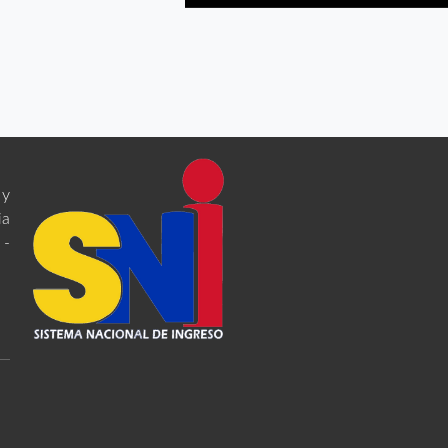
 y
ia
 -