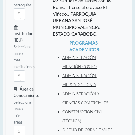
Av. San José de Tarbes con Av.
parroquias
Bolívar, frente al elevado El
Viñedo.. PARROQUIA
URBANA SAN JOSÉ.
MUNICIPIO VALENCIA.
Institución
ESTADO CARABOBO.
(IEU)
PROGRAMAS
Selecciona
ACADÉMICOS:
una o
ADMINISTRACIÓN
más
instituciones
MENCIÓN COSTOS
ADMINISTRACIÓN:
MERCADOTECNIA
Área de
ADMINISTRACIÓN Y
Conocimiento
Selecciona
CIENCIAS COMERCIALES
una o
CONSTRUCCIÓN CIVIL
más
(TÉCNICA)
áreas
DISEÑO DE OBRAS CIVILES