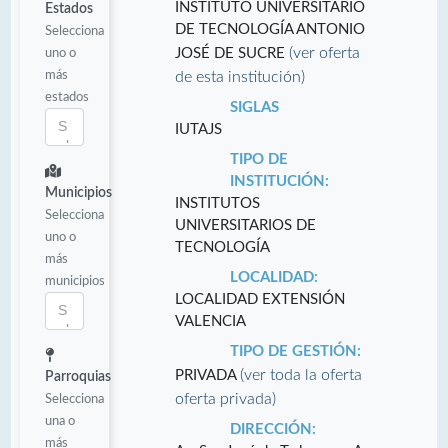
INSTITUTO UNIVERSITARIO
Estados
DE TECNOLOGÍA ANTONIO
Selecciona
(ver oferta
uno o
JOSÉ DE SUCRE
más
de esta institución)
estados
SIGLAS
IUTAJS
TIPO DE
INSTITUCIÓN:
Municipios
INSTITUTOS
Selecciona
UNIVERSITARIOS DE
uno o
TECNOLOGÍA
más
LOCALIDAD:
municipios
LOCALIDAD EXTENSIÓN
VALENCIA
TIPO DE GESTIÓN:
(ver toda la oferta
PRIVADA
Parroquias
oferta privada)
Selecciona
una o
DIRECCIÓN:
más