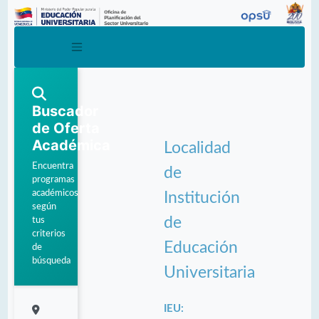
Buscador
de Oferta
Académica
Localidad
Encuentra
de
programas
académicos
Institución
según
de
tus
criterios
Educación
de
búsqueda
Universitaria
IEU: