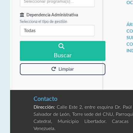
OC
Dependencia Administrativa
Selecciona el tipo de gestión
ÁR
CO
SU
CO
IN
Buscar
Limpiar
Contacto
Dirección:
Calle Este 2, entre esquina Dr. Paúl
Salvador de León, Torre sede del CNU, Parroqu
Catedral, Municipio Libertador. Caracas
Venezuela.