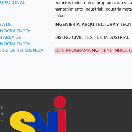
UPACIONAL:
edificios industriales; programación y co
mantenimiento industrial: industria meta
salud.
EA DE
INGENIERÍA, ARQUITECTURA Y TEC
NOCIMIENTO:
B ÁREA DE
DISEÑO CIVIL, TEXTIL E INDUSTRIAL
NOCIMIENTO:
DICE DE REFERENCIA:
ESTE PROGRAMA
NO
TIENE INDICE 
 y
ia
 -