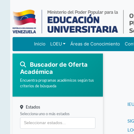
Inicio
LOEU
Áreas de Conocimiento
Con
Buscador de Oferta
Académica
Encuentra programas académicos según tus
criterios de búsqueda
IEU
Estados
Selecciona uno o más estados
SI
LO