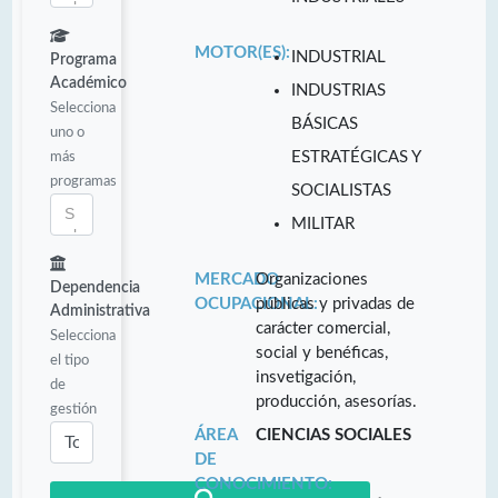
MOTOR(ES):
INDUSTRIAL
Programa
Académico
INDUSTRIAS
Selecciona
BÁSICAS
uno o
más
ESTRATÉGICAS Y
programas
SOCIALISTAS
MILITAR
MERCADO
Organizaciones
Dependencia
OCUPACIONAL:
públicas y privadas de
Administrativa
carácter comercial,
Selecciona
social y benéficas,
el tipo
insvetigación,
de
producción, asesorías.
gestión
ÁREA
CIENCIAS SOCIALES
DE
CONOCIMIENTO: