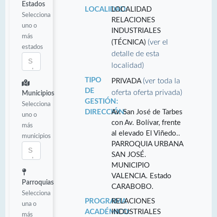
Estados
LOCALIDAD:
LOCALIDAD
Selecciona
RELACIONES
uno o
INDUSTRIALES
más
(ver el
(TÉCNICA)
estados
detalle de esta
localidad)
TIPO
(ver toda la
PRIVADA
DE
oferta oferta privada)
Municipios
GESTIÓN:
Selecciona
DIRECCIÓN:
Av. San José de Tarbes
uno o
con Av. Bolívar, frente
más
al elevado El Viñedo..
municipios
PARROQUIA URBANA
SAN JOSÉ.
MUNICIPIO
VALENCIA. Estado
Parroquias
CARABOBO.
Selecciona
PROGRAMA
RELACIONES
una o
ACADÉMICO:
INDUSTRIALES
más