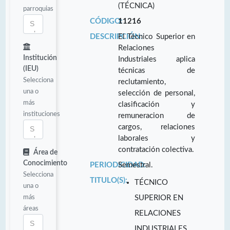
(TÉCNICA)
parroquias
CÓDIGO:
11216
DESCRIPCIÓN:
El Técnico Superior en
Relaciones
Institución
Industriales aplica
(IEU)
técnicas de
Selecciona
reclutamiento,
una o
selección de personal,
más
clasificación y
instituciones
remuneracion de
cargos, relaciones
laborales y
contratación colectiva.
Área de
Conocimiento
PERIODICIDAD:
Semestral.
Selecciona
TITULO(S):
TÉCNICO
una o
más
SUPERIOR EN
áreas
RELACIONES
INDUSTRIALES