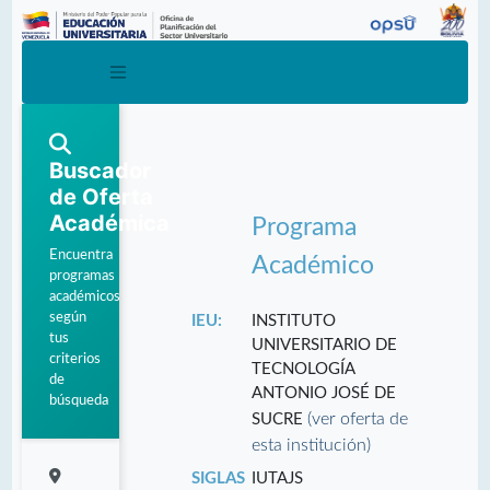
Buscador
de Oferta
Académica
Programa
Encuentra
Académico
programas
académicos
según
IEU:
INSTITUTO
tus
UNIVERSITARIO DE
criterios
TECNOLOGÍA
de
ANTONIO JOSÉ DE
búsqueda
(ver oferta de
SUCRE
esta institución)
SIGLAS
IUTAJS