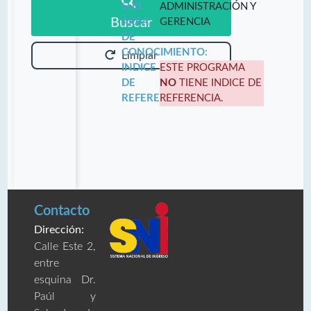
SUB
ADMINISTRACIÓN Y
Buscar
ÁREA
GERENCIA
DE
CONOCIMIENTO:
Limpiar
INDICE
ESTE PROGRAMA
DE
NO
TIENE INDICE DE
REFERENCIA:
REFERENCIA.
Contacto
Dirección:
Calle Este 2,
entre
esquina Dr.
Paúl y