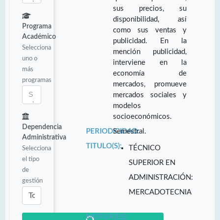
sus precios, su
disponibilidad, así
Programa
como sus ventas y
Académico
publicidad. En la
Selecciona
mención publicidad,
uno o
interviene en la
más
economía de
programas
mercados, promueve
mercados sociales y
modelos
socioeconómicos.
Dependencia
PERIODICIDAD:
Semestral.
Administrativa
TITULO(S):
TÉCNICO
Selecciona
el tipo
SUPERIOR EN
de
ADMINISTRACIÓN:
gestión
MERCADOTECNIA
MOTOR(ES):