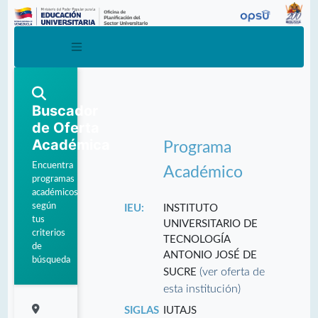
Buscador
de Oferta
Académica
Programa
Encuentra
Académico
programas
académicos
según
IEU:
INSTITUTO
tus
UNIVERSITARIO DE
criterios
TECNOLOGÍA
de
ANTONIO JOSÉ DE
búsqueda
(ver oferta de
SUCRE
esta institución)
SIGLAS
IUTAJS