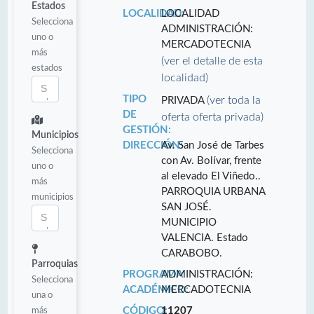
Estados
LOCALIDAD:
LOCALIDAD
Selecciona
ADMINISTRACIÓN:
uno o
MERCADOTECNIA
más
(ver el detalle de esta
estados
localidad)
TIPO
(ver toda la
PRIVADA
DE
oferta oferta privada)
GESTIÓN:
Municipios
DIRECCIÓN:
Av. San José de Tarbes
Selecciona
con Av. Bolívar, frente
uno o
al elevado El Viñedo..
más
PARROQUIA URBANA
municipios
SAN JOSÉ.
MUNICIPIO
VALENCIA. Estado
CARABOBO.
Parroquias
PROGRAMA
ADMINISTRACIÓN:
Selecciona
ACADÉMICO:
MERCADOTECNIA
una o
más
CÓDIGO:
11207