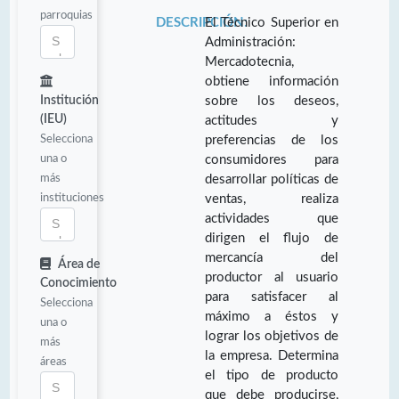
parroquias
DESCRIPCIÓN:
El Técnico Superior en
Administración:
Mercadotecnia,
obtiene información
Institución
sobre los deseos,
(IEU)
actitudes y
Selecciona
preferencias de los
una o
consumidores para
más
desarrollar políticas de
instituciones
ventas, realiza
actividades que
dirigen el flujo de
mercancía del
Área de
productor al usuario
Conocimiento
para satisfacer al
Selecciona
máximo a éstos y
una o
lograr los objetivos de
más
la empresa. Determina
áreas
el tipo de producto
que debe producirse,