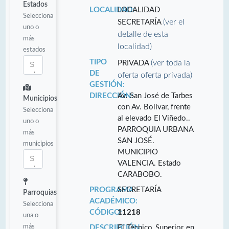
Estados
LOCALIDAD:
LOCALIDAD
Selecciona
(ver el
SECRETARÍA
uno o
detalle de esta
más
localidad)
estados
TIPO
(ver toda la
PRIVADA
DE
oferta oferta privada)
GESTIÓN:
DIRECCIÓN:
Av. San José de Tarbes
Municipios
con Av. Bolívar, frente
Selecciona
al elevado El Viñedo..
uno o
PARROQUIA URBANA
más
SAN JOSÉ.
municipios
MUNICIPIO
VALENCIA. Estado
CARABOBO.
PROGRAMA
SECRETARÍA
Parroquias
ACADÉMICO:
Selecciona
CÓDIGO:
11218
una o
más
DESCRIPCIÓN:
El Técnico Superior en