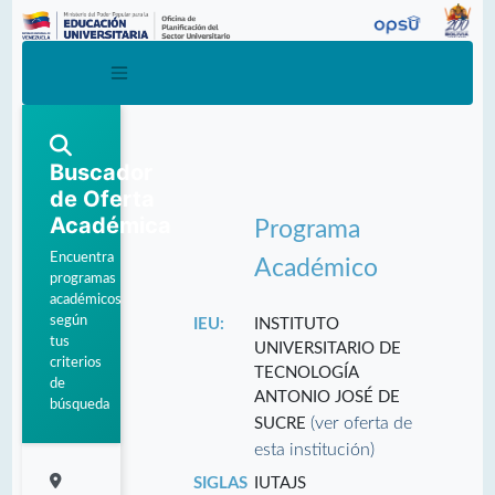
Buscador
de Oferta
Académica
Programa
Encuentra
Académico
programas
académicos
según
IEU:
INSTITUTO
tus
UNIVERSITARIO DE
criterios
TECNOLOGÍA
de
ANTONIO JOSÉ DE
búsqueda
(ver oferta de
SUCRE
esta institución)
SIGLAS
IUTAJS