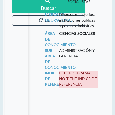
SOCIALISTAS
Buscar
MERCADO
Diversos ministerios,
OCUPACIONAL:
instituciones públicas
Limpiar
y privadas, industrias.
ÁREA
CIENCIAS SOCIALES
DE
CONOCIMIENTO:
SUB
ADMINISTRACIÓN Y
ÁREA
GERENCIA
DE
CONOCIMIENTO:
INDICE
ESTE PROGRAMA
DE
NO
TIENE INDICE DE
REFERENCIA:
REFERENCIA.