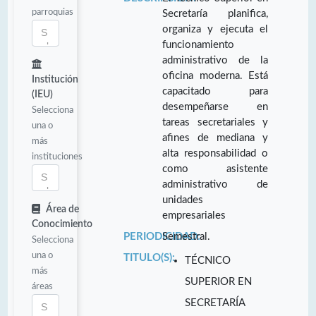
parroquias
Secretaría planifica,
organiza y ejecuta el
funcionamiento
administrativo de la
oficina moderna. Está
Institución
capacitado para
(IEU)
desempeñarse en
Selecciona
tareas secretariales y
una o
afines de mediana y
más
alta responsabilidad o
instituciones
como asistente
administrativo de
unidades
Área de
empresariales
Conocimiento
PERIODICIDAD:
Semestral.
Selecciona
una o
TITULO(S):
TÉCNICO
más
SUPERIOR EN
áreas
SECRETARÍA