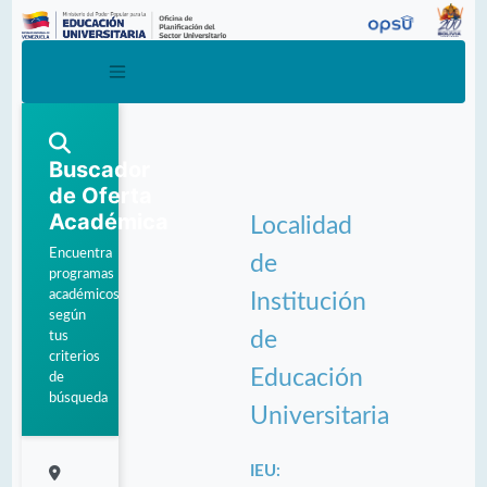
Buscador
de Oferta
Académica
Localidad
Encuentra
de
programas
académicos
Institución
según
de
tus
criterios
Educación
de
búsqueda
Universitaria
IEU: