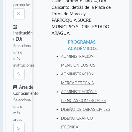
Calle Coromoto, Nro. 4, Urb.
parroquias
Calicanto, detrás de la Plaza de
Toros de Maracay..
PARROQUIA SUCRE.
MUNICIPIO SUCRE. ESTADO
Institución
ARAGUA.
(IEU)
PROGRAMAS
Selecciona
ACADÉMICOS:
una o
ADMINISTRACIÓN
más
instituciones
MENCIÓN COSTOS
ADMINISTRACIÓN:
MERCADOTECNIA
Área de
ADMINISTRACIÓN Y
Conocimiento
Selecciona
CIENCIAS COMERCIALES
una o
DISEÑO DE OBRAS CIVILES
más
DISEÑO GRÁFICO
áreas
(TÉCNICA)