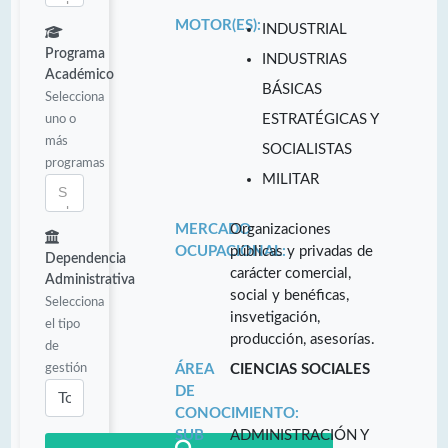
MOTOR(ES):
INDUSTRIAL
Programa
INDUSTRIAS
Académico
BÁSICAS
Selecciona
uno o
ESTRATÉGICAS Y
más
SOCIALISTAS
programas
MILITAR
MERCADO
Organizaciones
OCUPACIONAL:
públicas y privadas de
Dependencia
carácter comercial,
Administrativa
social y benéficas,
Selecciona
insvetigación,
el tipo
producción, asesorías.
de
gestión
ÁREA
CIENCIAS SOCIALES
DE
CONOCIMIENTO:
SUB
ADMINISTRACIÓN Y