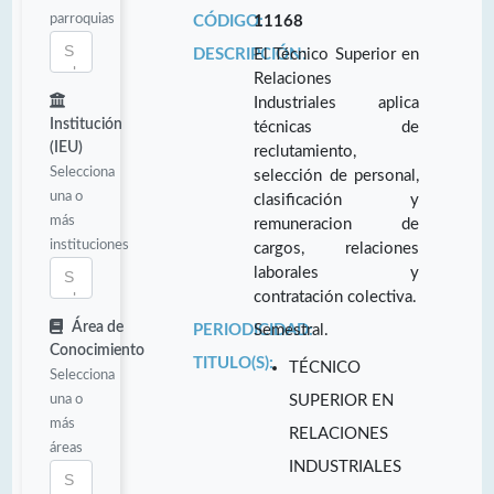
parroquias
CÓDIGO:
11168
DESCRIPCIÓN:
El Técnico Superior en
Relaciones
Industriales aplica
Institución
técnicas de
(IEU)
reclutamiento,
Selecciona
selección de personal,
una o
clasificación y
más
remuneracion de
instituciones
cargos, relaciones
laborales y
contratación colectiva.
Área de
PERIODICIDAD:
Semestral.
Conocimiento
TITULO(S):
TÉCNICO
Selecciona
una o
SUPERIOR EN
más
RELACIONES
áreas
INDUSTRIALES