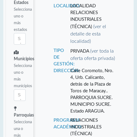
Estados
LOCALIDAD:
LOCALIDAD
Selecciona
RELACIONES
uno o
INDUSTRIALES
más
(ver el
(TÉCNICA)
estados
detalle de esta
localidad)
TIPO
(ver toda la
PRIVADA
DE
oferta oferta privada)
Municipios
GESTIÓN:
Selecciona
DIRECCIÓN:
Calle Coromoto, Nro.
uno o
4, Urb. Calicanto,
más
detrás de la Plaza de
municipios
Toros de Maracay..
PARROQUIA SUCRE.
MUNICIPIO SUCRE.
Estado ARAGUA.
Parroquias
PROGRAMA
RELACIONES
Selecciona
ACADÉMICO:
INDUSTRIALES
una o
(TÉCNICA)
más