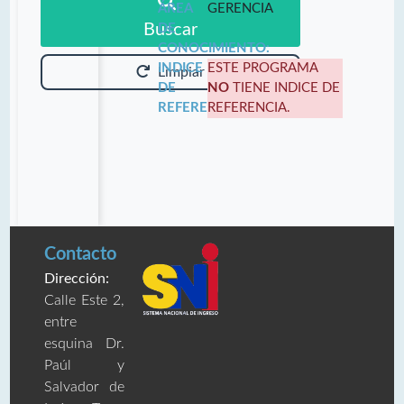
ÁREA
GERENCIA
Buscar
DE
CONOCIMIENTO:
INDICE
ESTE PROGRAMA
Limpiar
DE
NO
TIENE INDICE DE
REFERENCIA:
REFERENCIA.
Contacto
Dirección:
Calle Este 2,
entre
esquina Dr.
Paúl y
Salvador de