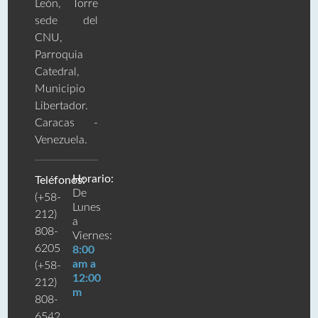
León, Torre
sede del
CNU,
Parroquia
Catedral,
Municipio
Libertador.
Caracas -
Venezuela.
Horario:
Teléfonos:
De
(+58-
Lunes
212)
a
808-
Viernes:
6205
8:00
am a
(+58-
12:00
212)
m
808-
6542