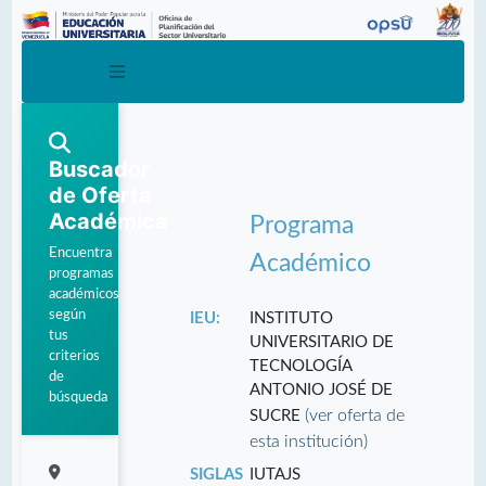
Buscador
de Oferta
Académica
Programa
Encuentra
Académico
programas
académicos
según
IEU:
INSTITUTO
tus
UNIVERSITARIO DE
criterios
TECNOLOGÍA
de
ANTONIO JOSÉ DE
búsqueda
(ver oferta de
SUCRE
esta institución)
SIGLAS
IUTAJS