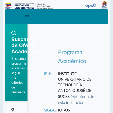
Buscador
de Oferta
Académica
Programa
Encuentra
Académico
programas
académicos
según
IEU:
INSTITUTO
tus
UNIVERSITARIO DE
criterios
TECNOLOGÍA
de
ANTONIO JOSÉ DE
búsqueda
(ver oferta de
SUCRE
esta institución)
SIGLAS
IUTAJS