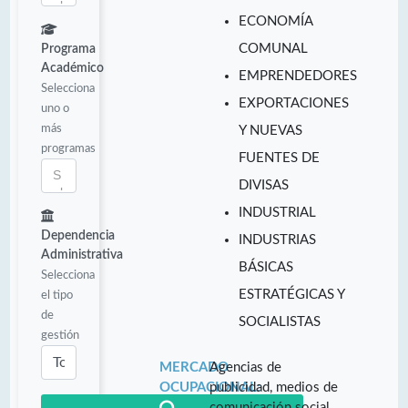
ECONOMÍA
COMUNAL
Programa
Académico
EMPRENDEDORES
Selecciona
EXPORTACIONES
uno o
más
Y NUEVAS
programas
FUENTES DE
DIVISAS
INDUSTRIAL
Dependencia
INDUSTRIAS
Administrativa
BÁSICAS
Selecciona
ESTRATÉGICAS Y
el tipo
de
SOCIALISTAS
gestión
MERCADO
Agencias de
OCUPACIONAL:
publicidad, medios de
comunicación social,