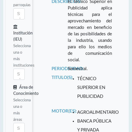
DESCRIPCIÓN:
El Técnico Superior en
parroquias
Publicidad aplica
técnicas para el
aprovechamiento del
mercado en beneficio
Institución
de las posibilidades de
(IEU)
la industria, usando
Selecciona
para ello los medios
una o
de comunicación
más
social.
instituciones
PERIODICIDAD:
Semestral.
TITULO(S):
TÉCNICO
Área de
SUPERIOR EN
Conocimiento
PUBLICIDAD
Selecciona
una o
MOTOR(ES):
AGROALIMENTARIO
más
áreas
BANCA PÚBLICA
Y PRIVADA