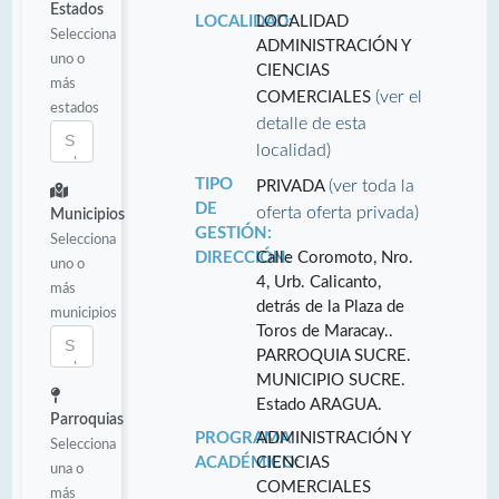
Estados
LOCALIDAD:
LOCALIDAD
Selecciona
ADMINISTRACIÓN Y
uno o
CIENCIAS
más
(ver el
COMERCIALES
estados
detalle de esta
localidad)
TIPO
(ver toda la
PRIVADA
DE
oferta oferta privada)
Municipios
GESTIÓN:
Selecciona
DIRECCIÓN:
Calle Coromoto, Nro.
uno o
4, Urb. Calicanto,
más
detrás de la Plaza de
municipios
Toros de Maracay..
PARROQUIA SUCRE.
MUNICIPIO SUCRE.
Estado ARAGUA.
Parroquias
PROGRAMA
ADMINISTRACIÓN Y
Selecciona
ACADÉMICO:
CIENCIAS
una o
COMERCIALES
más