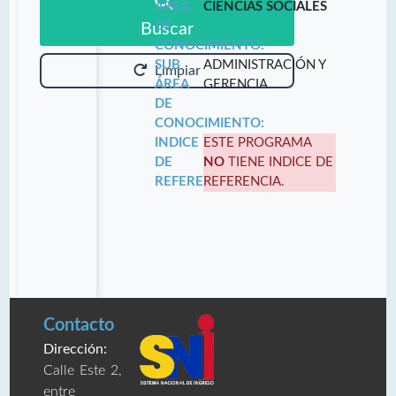
ÁREA
CIENCIAS SOCIALES
DE
Buscar
CONOCIMIENTO:
SUB
ADMINISTRACIÓN Y
Limpiar
ÁREA
GERENCIA
DE
CONOCIMIENTO:
INDICE
ESTE PROGRAMA
DE
NO
TIENE INDICE DE
REFERENCIA:
REFERENCIA.
Contacto
Dirección:
Calle Este 2,
entre