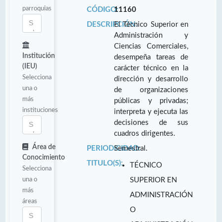
parroquias
CÓDIGO:
11160
DESCRIPCIÓN:
El Técnico Superior en
Administración y
Ciencias Comerciales,
Institución
desempeña tareas de
(IEU)
carácter técnico en la
Selecciona
dirección y desarrollo
una o
de organizaciones
más
públicas y privadas;
instituciones
interpreta y ejecuta las
decisiones de sus
cuadros dirigentes.
Área de
PERIODICIDAD:
Semestral.
Conocimiento
TITULO(S):
TÉCNICO
Selecciona
una o
SUPERIOR EN
más
ADMINISTRACIÓN
áreas
O