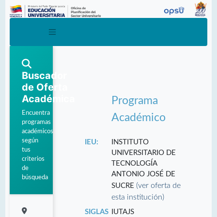
Buscador
de Oferta
Académica
Programa
Encuentra
Académico
programas
académicos
según
IEU:
INSTITUTO
tus
UNIVERSITARIO DE
criterios
TECNOLOGÍA
de
ANTONIO JOSÉ DE
búsqueda
(ver oferta de
SUCRE
esta institución)
SIGLAS
IUTAJS