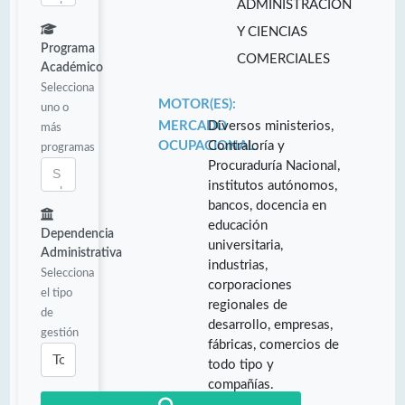
ADMINISTRACIÓN
Y CIENCIAS
Programa
COMERCIALES
Académico
Selecciona
MOTOR(ES):
uno o
MERCADO
Diversos ministerios,
más
OCUPACIONAL:
Contraloría y
programas
Procuraduría Nacional,
institutos autónomos,
bancos, docencia en
educación
Dependencia
universitaria,
Administrativa
industrias,
Selecciona
corporaciones
el tipo
regionales de
de
desarrollo, empresas,
gestión
fábricas, comercios de
todo tipo y
compañías.