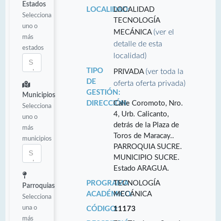
Estados
LOCALIDAD:
LOCALIDAD
Selecciona
TECNOLOGÍA
uno o
(ver el
MECÁNICA
más
detalle de esta
estados
localidad)
TIPO
(ver toda la
PRIVADA
DE
oferta oferta privada)
GESTIÓN:
Municipios
DIRECCIÓN:
Calle Coromoto, Nro.
Selecciona
4, Urb. Calicanto,
uno o
detrás de la Plaza de
más
Toros de Maracay..
municipios
PARROQUIA SUCRE.
MUNICIPIO SUCRE.
Estado ARAGUA.
PROGRAMA
TECNOLOGÍA
Parroquias
ACADÉMICO:
MECÁNICA
Selecciona
una o
CÓDIGO:
11173
más