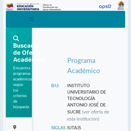
Buscador
de Oferta
Académica
Programa
Encuentra
Académico
programas
académicos
según
IEU:
INSTITUTO
tus
UNIVERSITARIO DE
criterios
TECNOLOGÍA
de
ANTONIO JOSÉ DE
búsqueda
(ver oferta de
SUCRE
esta institución)
SIGLAS
IUTAJS