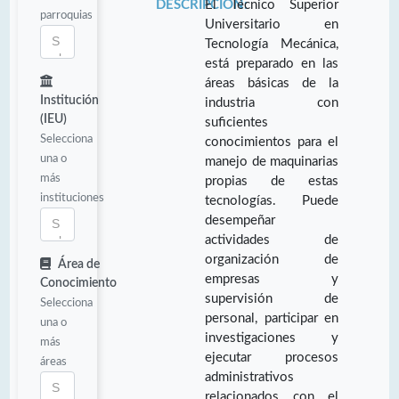
DESCRIPCIÓN:
El Técnico Superior
parroquias
Universitario en
Tecnología Mecánica,
está preparado en las
áreas básicas de la
Institución
industria con
(IEU)
suficientes
Selecciona
conocimientos para el
una o
manejo de maquinarias
más
propias de estas
instituciones
tecnologías. Puede
desempeñar
actividades de
organización de
Área de
empresas y
Conocimiento
supervisión de
Selecciona
personal, participar en
una o
investigaciones y
más
ejecutar procesos
áreas
administrativos
relacionados con el