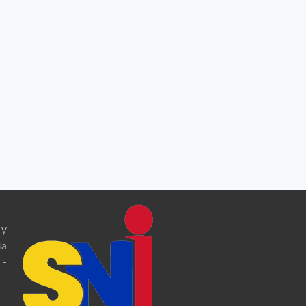
 y
ia
 -