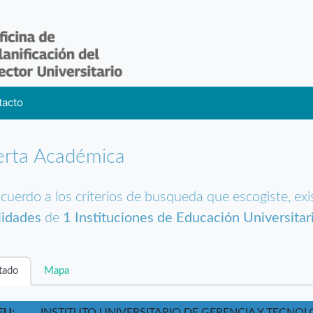
tacto
erta Académica
cuerdo a los criterios de busqueda que escogiste, ex
lidades
de
1 Instituciones de Educación Universitar
tado
Mapa
EU:
INSTITUTO UNIVERSITARIO DE GERENCIA Y TECNOL