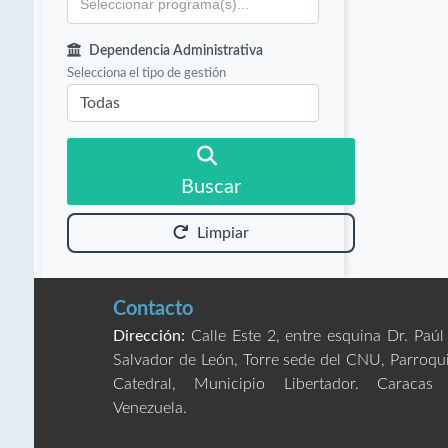
Dependencia Administrativa
Selecciona el tipo de gestión
Buscar
Limpiar
Contacto
Dirección:
Calle Este 2, entre esquina Dr. Paúl
Salvador de León, Torre sede del CNU, Parroqu
Catedral, Municipio Libertador. Caracas
Venezuela.