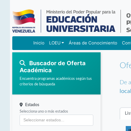
Inicio
LOEU
Áreas de Conocimiento
Con
Buscador de Oferta
Of
Académica
Encuentra programas académicos según tus
De a
criterios de búsqueda
loca
Estados
Selecciona uno o más estados
Lis
I