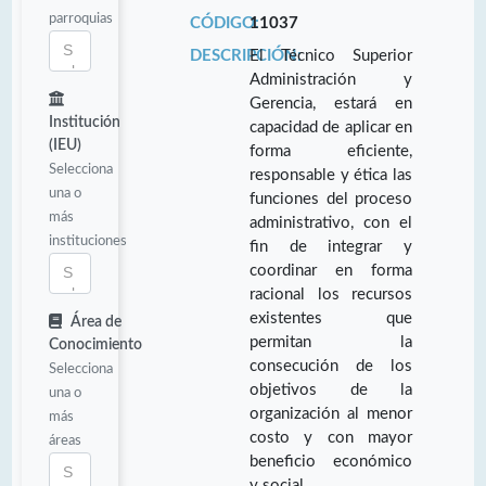
parroquias
CÓDIGO:
11037
DESCRIPCIÓN:
El Técnico Superior
Administración y
Gerencia, estará en
Institución
capacidad de aplicar en
(IEU)
forma eficiente,
Selecciona
responsable y ética las
una o
funciones del proceso
más
administrativo, con el
instituciones
fin de integrar y
coordinar en forma
racional los recursos
existentes que
Área de
permitan la
Conocimiento
consecución de los
Selecciona
objetivos de la
una o
organización al menor
más
costo y con mayor
áreas
beneficio económico
y social.