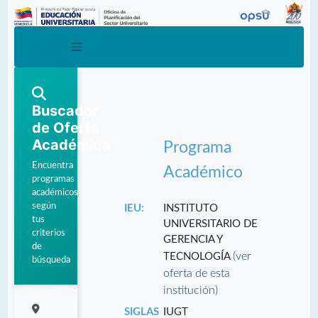
Buscador
de Oferta
Académica
Programa
Encuentra
Académico
programas
académicos
según
IEU:
INSTITUTO
tus
UNIVERSITARIO DE
criterios
GERENCIA Y
de
(ver
TECNOLOGÍA
búsqueda
oferta de esta
institución)
SIGLAS
IUGT