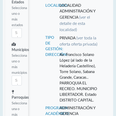
Estados
LOCALIDAD:
LOCALIDAD
Selecciona
ADMINISTRACIÓN Y
uno o
(ver el
GERENCIA
más
detalle de esta
estados
localidad)
TIPO
(ver toda la
PRIVADA
DE
oferta oferta privada)
GESTIÓN:
Municipios
DIRECCIÓN:
Av. Francisco Solano
Selecciona
López (al lado de la
uno o
Heladería Castellino),
más
Torre Solano, Sabana
municipios
Grande, Caracas..
PARROQUIA EL
RECREO. MUNICIPIO
LIBERTADOR. Estado
Parroquias
DISTRITO CAPITAL.
Selecciona
PROGRAMA
ADMINISTRACIÓN Y
una o
ACADÉMICO:
GERENCIA
más