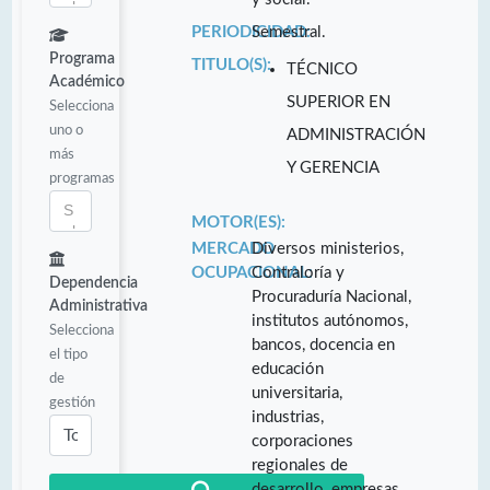
PERIODICIDAD:
Semestral.
Programa
TITULO(S):
TÉCNICO
Académico
SUPERIOR EN
Selecciona
uno o
ADMINISTRACIÓN
más
Y GERENCIA
programas
MOTOR(ES):
MERCADO
Diversos ministerios,
OCUPACIONAL:
Contraloría y
Dependencia
Procuraduría Nacional,
Administrativa
institutos autónomos,
Selecciona
bancos, docencia en
el tipo
educación
de
universitaria,
gestión
industrias,
corporaciones
regionales de
desarrollo, empresas,