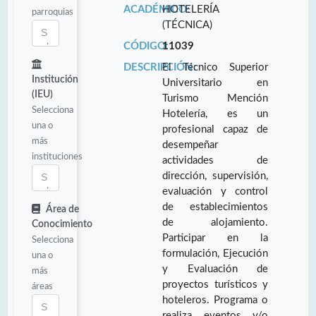
ACADÉMICO:
HOTELERÍA
parroquias
(TÉCNICA)
CÓDIGO:
11039
DESCRIPCIÓN:
El Técnico Superior
Institución
Universitario en
(IEU)
Turismo Mención
Selecciona
Hotelería, es un
una o
profesional capaz de
más
desempeñar
instituciones
actividades de
dirección, supervisión,
evaluación y control
de establecimientos
Área de
de alojamiento.
Conocimiento
Participar en la
Selecciona
formulación, Ejecución
una o
y Evaluación de
más
proyectos turísticos y
áreas
hoteleros. Programa o
realiza eventos y/o