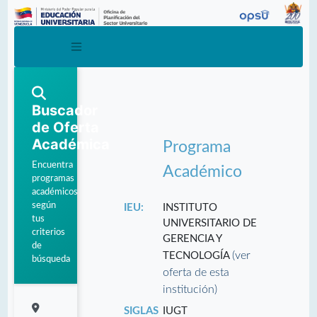
Buscador
de Oferta
Académica
Programa
Encuentra
Académico
programas
académicos
según
IEU:
INSTITUTO
tus
UNIVERSITARIO DE
criterios
GERENCIA Y
de
(ver
TECNOLOGÍA
búsqueda
oferta de esta
institución)
SIGLAS
IUGT