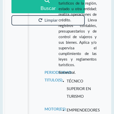
turísticos de la región,
Buscar
estado u otra entidad;
realiza operaciones de
crédito. Lleva
Limpiar
registros contables,
presupuestarios y de
control de viajeros y
sus bienes. Aplica y/o
supervisa el
cumplimiento de las
leyes y reglamentos
turísticos.
PERIODICIDAD:
Semestral.
TITULO(S):
TÉCNICO
SUPERIOR EN
TURISMO
MOTOR(ES):
EMPRENDEDORES