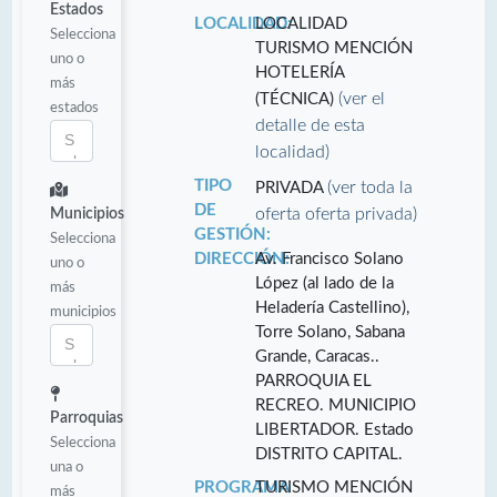
Estados
LOCALIDAD:
LOCALIDAD
Selecciona
TURISMO MENCIÓN
uno o
HOTELERÍA
más
(ver el
(TÉCNICA)
estados
detalle de esta
localidad)
TIPO
(ver toda la
PRIVADA
DE
oferta oferta privada)
Municipios
GESTIÓN:
Selecciona
DIRECCIÓN:
Av. Francisco Solano
uno o
López (al lado de la
más
Heladería Castellino),
municipios
Torre Solano, Sabana
Grande, Caracas..
PARROQUIA EL
RECREO. MUNICIPIO
Parroquias
LIBERTADOR. Estado
Selecciona
DISTRITO CAPITAL.
una o
PROGRAMA
TURISMO MENCIÓN
más