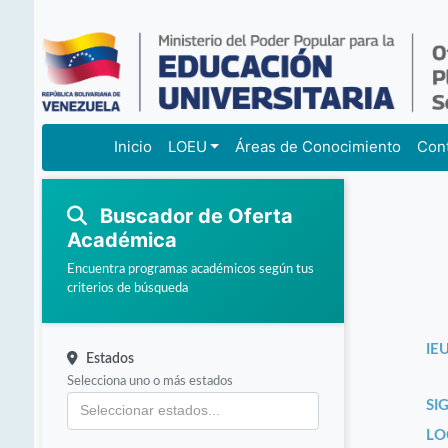
Inicio
LOEU
Áreas de Conocimiento
Con
Buscador de Oferta
Académica
Encuentra programas académicos según tus
criterios de búsqueda
IEU
Estados
Selecciona uno o más estados
SI
LO