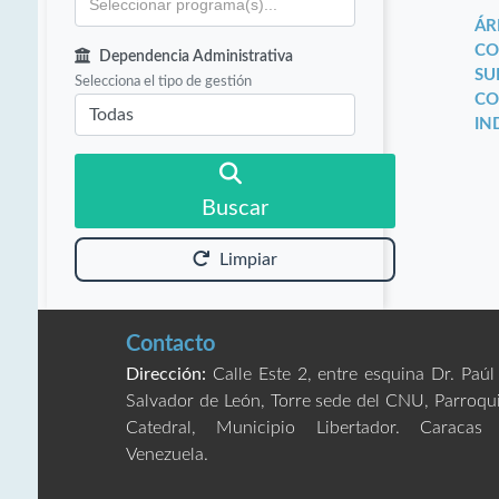
ÁR
CO
Dependencia Administrativa
SU
Selecciona el tipo de gestión
CO
IN
Buscar
Limpiar
Contacto
Dirección:
Calle Este 2, entre esquina Dr. Paúl
Salvador de León, Torre sede del CNU, Parroqu
Catedral, Municipio Libertador. Caracas
Venezuela.