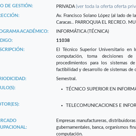
PO DE GESTIÓN:
(ver toda la oferta oferta pri
PRIVADA
RECCIÓN:
Av. Francisco Solano López (al lado de l
Caracas.. PARROQUIA EL RECREO. MU
OGRAMA ACADÉMICO:
INFORMÁTICA (TÉCNICA)
DIGO:
11038
SCRIPCIÓN:
El Técnico Superior Universitario en 
computación, toma decisiones de 
procedimientos para los sistemas de
factibilidad y desarrollo de sistemas de
RIODICIDAD:
Semestral.
ULO(S):
TÉCNICO SUPERIOR EN INFORM
TOR(ES):
TELECOMUNICACIONES E INFO
RCADO
Empresas manufactureras, distribuidora
UPACIONAL:
gubernamentales, banca, organismos fina
computación.