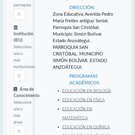
parroquias
DIRECCIÓN:
Zona Educativa, Avenida Pedro
María Freites antiguo Seniat.
Parroquia San Cristóbal,
Institución
Municipio Simón Bolívar.
(IEU)
Estado Anzoátegui.
Selecciona
PARROQUIA SAN
una o
CRISTÓBAL. MUNICIPIO
más
SIMÓN BOLÍVAR. ESTADO
instituciones
ANZOÁTEGUI.
PROGRAMAS
ACADÉMICOS:
Área de
EDUCACIÓN EN BIOLOGÍA
Conocimiento
EDUCACIÓN EN FÍSICA
Selecciona
una o
EDUCACIÓN EN
más
MATEMÁTICA
áreas
EDUCACIÓN EN QUÍMICA