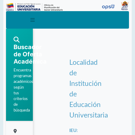
Buscador
de Oferta
Académica
Localidad
Encuentra
de
programas
académicos
Institución
según
de
tus
criterios
Educación
de
búsqueda
Universitaria
IEU: