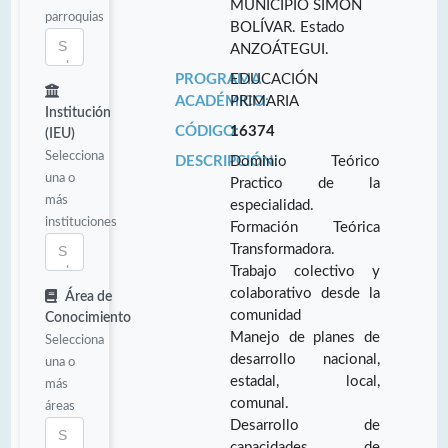
MUNICIPIO SIMÓN
parroquias
BOLÍVAR. Estado
ANZOÁTEGUI.
PROGRAMA
EDUCACIÓN
ACADÉMICO:
PRIMARIA
Institución
CÓDIGO:
16374
(IEU)
Selecciona
DESCRIPCIÓN:
Dominio Teórico
una o
Practico de la
más
especialidad.
instituciones
Formación Teórica
Transformadora.
Trabajo colectivo y
colaborativo desde la
Área de
comunidad
Conocimiento
Manejo de planes de
Selecciona
desarrollo nacional,
una o
estadal, local,
más
comunal.
áreas
Desarrollo de
capacidades de