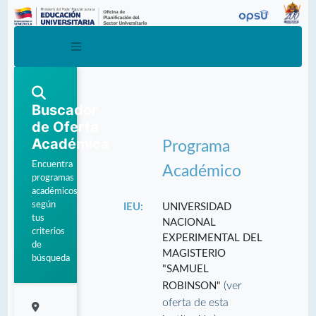
Buscador
de Oferta
Académica
Programa
Encuentra
Académico
programas
académicos
según
IEU:
UNIVERSIDAD
tus
NACIONAL
criterios
EXPERIMENTAL DEL
de
MAGISTERIO
búsqueda
"SAMUEL
(ver
ROBINSON"
oferta de esta