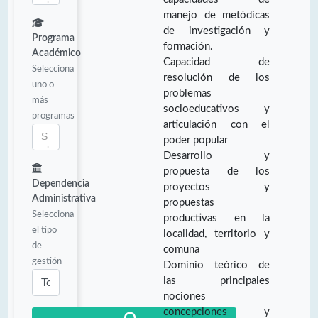
manejo de metódicas
de investigación y
Programa
formación.
Académico
Capacidad de
Selecciona
resolución de los
uno o
problemas
más
socioeducativos y
programas
articulación con el
poder popular
Desarrollo y
propuesta de los
Dependencia
proyectos y
Administrativa
propuestas
Selecciona
productivas en la
el tipo
localidad, territorio y
de
comuna
gestión
Dominio teórico de
las principales
nociones
concepciones y