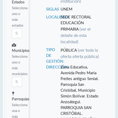
institución)
Estados
Selecciona
SIGLAS
UNEM
uno o
LOCALIDAD:
SEDE RECTORAL
más
EDUCACIÓN
estados
(ver el
PRIMARIA
detalle de esta
localidad)
TIPO
(ver toda la
PÚBLICA
Municipios
DE
oferta oferta pública)
Selecciona
GESTIÓN:
uno o
DIRECCIÓN:
Zona Educativa,
más
Avenida Pedro María
municipios
Freites antiguo Seniat.
Parroquia San
Cristóbal, Municipio
Simón Bolívar. Estado
Parroquias
Anzoátegui.
Selecciona
PARROQUIA SAN
una o
CRISTÓBAL.
más