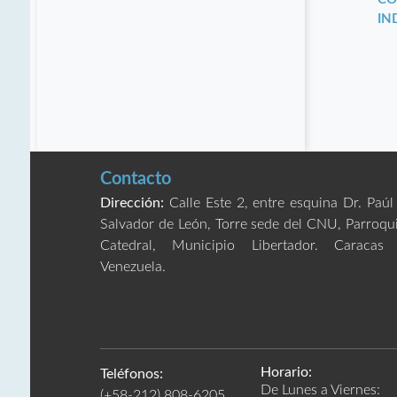
IN
Contacto
Dirección:
Calle Este 2, entre esquina Dr. Paúl
Salvador de León, Torre sede del CNU, Parroqu
Catedral, Municipio Libertador. Caracas
Venezuela.
Horario:
Teléfonos:
De Lunes a Viernes:
(+58-212) 808-6205