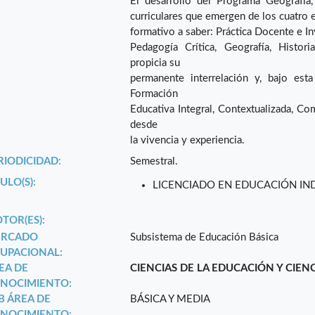
El desarrollo del Programa Geografía
curriculares que emergen de los cuatro 
formativo a saber: Práctica Docente e In
Pedagogía Crítica, Geografía, Histori
propicia su
permanente interrelación y, bajo est
Formación
Educativa Integral, Contextualizada, Comu
desde
la vivencia y experiencia.
RIODICIDAD:
Semestral.
ULO(S):
LICENCIADO EN EDUCACIÓN IND
TOR(ES):
RCADO
Subsistema de Educación Básica
UPACIONAL:
EA DE
CIENCIAS DE LA EDUCACIÓN Y CIEN
NOCIMIENTO:
B ÁREA DE
BÁSICA Y MEDIA
NOCIMIENTO: