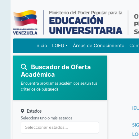
Inicio
LOEU
Áreas de Conocimiento
Con
Buscador de Oferta
Académica
Encuentra programas académicos según tus
criterios de búsqueda
IEU
Estados
Selecciona uno o más estados
SI
LO