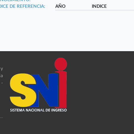
DICE DE REFERENCIA:
AÑO
INDICE
 y
ia
 -