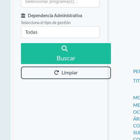
Dependencia Administrativa
Selecciona el tipo de gestión
Buscar
PE
Limpiar
TIT
MO
ME
OC
ÁR
CO
SU
CO