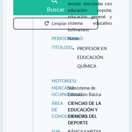
teorías vinculadas con
Buscar
educación popular,
educación general y
sistema educativo
Limpiar
bolivariano
PERIODICIDAD:
None.
TITULO(S):
PROFESOR EN
EDUCACIÓN
QUÍMICA
MOTOR(ES):
MERCADO
Subsistema de
OCUPACIONAL:
Educación Básica
ÁREA
CIENCIAS DE LA
DE
EDUCACIÓN Y
CONOCIMIENTO:
CIENCIAS DEL
DEPORTE
SUB
BÁSICA Y MEDIA