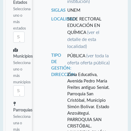
institución)
Estados
Selecciona
SIGLAS
UNEM
uno o
LOCALIDAD:
SEDE RECTORAL
más
EDUCACIÓN EN
estados
(ver el
QUÍMICA
detalle de esta
localidad)
TIPO
(ver toda la
PÚBLICA
Municipios
DE
oferta oferta pública)
Selecciona
GESTIÓN:
uno o
DIRECCIÓN:
Zona Educativa,
más
Avenida Pedro María
municipios
Freites antiguo Seniat.
Parroquia San
Cristóbal, Municipio
Simón Bolívar. Estado
Parroquias
Anzoátegui.
Selecciona
PARROQUIA SAN
una o
CRISTÓBAL.
más