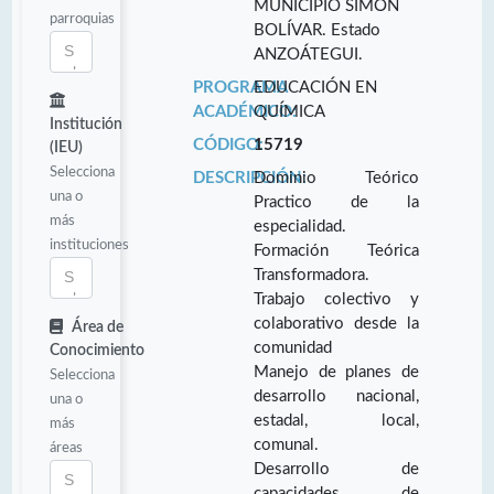
MUNICIPIO SIMÓN
parroquias
BOLÍVAR. Estado
ANZOÁTEGUI.
PROGRAMA
EDUCACIÓN EN
ACADÉMICO:
QUÍMICA
Institución
CÓDIGO:
15719
(IEU)
Selecciona
DESCRIPCIÓN:
Dominio Teórico
una o
Practico de la
más
especialidad.
instituciones
Formación Teórica
Transformadora.
Trabajo colectivo y
colaborativo desde la
Área de
comunidad
Conocimiento
Manejo de planes de
Selecciona
desarrollo nacional,
una o
estadal, local,
más
comunal.
áreas
Desarrollo de
capacidades de