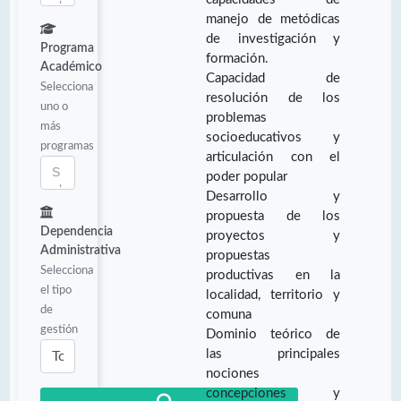
manejo de metódicas
de investigación y
Programa
formación.
Académico
Capacidad de
Selecciona
resolución de los
uno o
problemas
más
socioeducativos y
programas
articulación con el
poder popular
Desarrollo y
propuesta de los
Dependencia
proyectos y
Administrativa
propuestas
Selecciona
productivas en la
el tipo
localidad, territorio y
de
comuna
gestión
Dominio teórico de
las principales
nociones
concepciones y