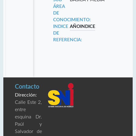
ÁREA
DE
CONOCIMIENTO:
INDICE
AÑO
INDICE
DE
REFERENCIA:
Contacto
Dirección:
Calle Este 2,
entre
esquina Dr.
Paúl y
Salvador de