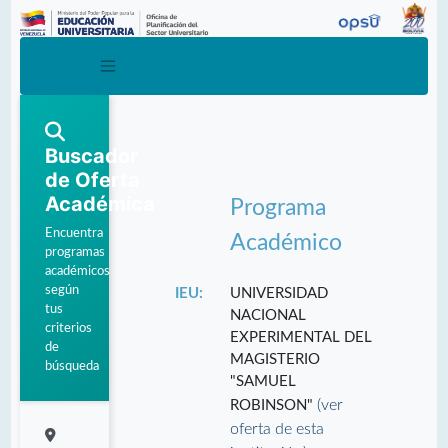
Buscador
de Oferta
Académica
Programa
Encuentra
Académico
programas
académicos
según
IEU:
UNIVERSIDAD
tus
NACIONAL
criterios
EXPERIMENTAL DEL
de
MAGISTERIO
búsqueda
"SAMUEL
(ver
ROBINSON"
oferta de esta