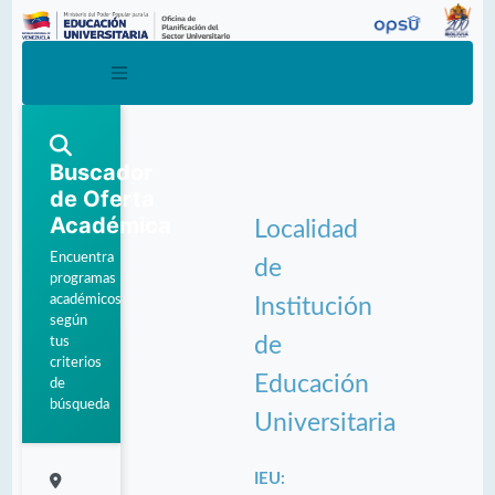
Buscador
de Oferta
Académica
Localidad
Encuentra
de
programas
académicos
Institución
según
de
tus
criterios
Educación
de
búsqueda
Universitaria
IEU: