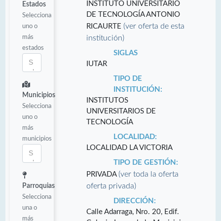
INSTITUTO UNIVERSITARIO
Estados
DE TECNOLOGÍA ANTONIO
Selecciona
(ver oferta de esta
uno o
RICAURTE
más
institución)
estados
SIGLAS
IUTAR
TIPO DE
INSTITUCIÓN:
Municipios
INSTITUTOS
Selecciona
UNIVERSITARIOS DE
uno o
TECNOLOGÍA
más
LOCALIDAD:
municipios
LOCALIDAD LA VICTORIA
TIPO DE GESTIÓN:
(ver toda la oferta
PRIVADA
oferta privada)
Parroquias
Selecciona
DIRECCIÓN:
una o
Calle Adarraga, Nro. 20, Edif.
más