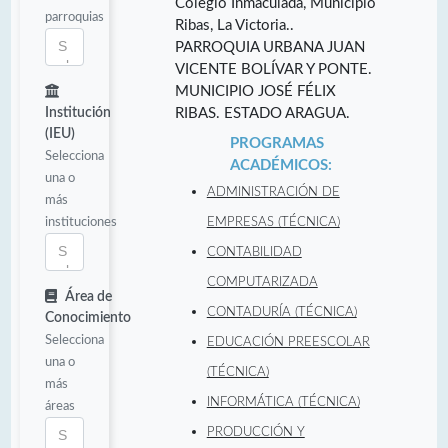
Colegio Inmaculada, Municipio
parroquias
Ribas, La Victoria..
PARROQUIA URBANA JUAN
VICENTE BOLÍVAR Y PONTE.
MUNICIPIO JOSÉ FÉLIX
Institución
RIBAS. ESTADO ARAGUA.
(IEU)
PROGRAMAS
Selecciona
ACADÉMICOS:
una o
ADMINISTRACIÓN DE
más
instituciones
EMPRESAS (TÉCNICA)
CONTABILIDAD
COMPUTARIZADA
Área de
CONTADURÍA (TÉCNICA)
Conocimiento
Selecciona
EDUCACIÓN PREESCOLAR
una o
(TÉCNICA)
más
INFORMÁTICA (TÉCNICA)
áreas
PRODUCCIÓN Y