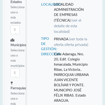
Estados
LOCALIDAD:
LOCALIDAD
Selecciona
ADMINISTRACIÓN
uno o
DE EMPRESAS
más
(ver el
(TÉCNICA)
estados
detalle de esta
localidad)
TIPO
(ver toda la
PRIVADA
DE
oferta oferta privada)
Municipios
GESTIÓN:
Selecciona
DIRECCIÓN:
Calle Adarraga, Nro.
uno o
20, Edif. Colegio
más
Inmaculada, Municipio
municipios
Ribas, La Victoria..
PARROQUIA URBANA
JUAN VICENTE
BOLÍVAR Y PONTE.
Parroquias
MUNICIPIO JOSÉ
Selecciona
FÉLIX RIBAS. Estado
una o
ARAGUA.
más