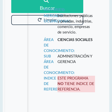
Buscar
MOTOR(ES):
MERCADO
Instituciones públicas
Limpiar
OCUPACIONAL:
y privadas, industrias,
comercio, empresas
de servicio.
ÁREA
CIENCIAS SOCIALES
DE
CONOCIMIENTO:
SUB
ADMINISTRACIÓN Y
ÁREA
GERENCIA
DE
CONOCIMIENTO:
INDICE
ESTE PROGRAMA
DE
NO
TIENE INDICE DE
REFERENCIA:
REFERENCIA.