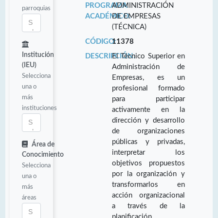
PROGRAMA
ADMINISTRACIÓN
parroquias
ACADÉMICO:
DE EMPRESAS
(TÉCNICA)
CÓDIGO:
11378
Institución
DESCRIPCIÓN:
El Técnico Superior en
(IEU)
Administración de
Selecciona
Empresas, es un
una o
profesional formado
más
para participar
instituciones
activamente en la
dirección y desarrollo
de organizaciones
públicas y privadas,
Área de
interpretar los
Conocimiento
objetivos propuestos
Selecciona
por la organización y
una o
transformarlos en
más
acción organizacional
áreas
a través de la
planificación,