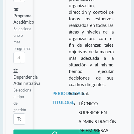
organización,
dirección y control de
Programa
todos los esfuerzos
Académico
realizados en todas las
Selecciona
áreas y niveles de la
uno o
organización, con el
más
fin de alcanzar, tales
programas
objetivos de la manera
más adecuada a la
situación, y al mismo
tiempo ejecutar
Dependencia
decisiones de sus
Administrativa
cuadros dirigentes.
Selecciona
PERIODICIDAD:
Semestral.
el tipo
TITULO(S):
de
TÉCNICO
gestión
SUPERIOR EN
ADMINISTRACIÓN
DE EMPRESAS