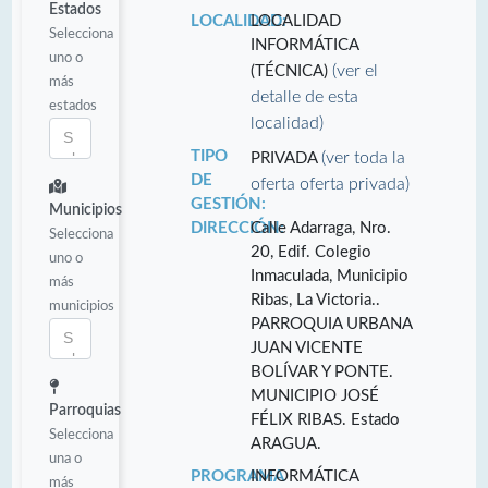
Estados
LOCALIDAD:
LOCALIDAD
Selecciona
INFORMÁTICA
uno o
(ver el
(TÉCNICA)
más
detalle de esta
estados
localidad)
TIPO
(ver toda la
PRIVADA
DE
oferta oferta privada)
GESTIÓN:
Municipios
DIRECCIÓN:
Calle Adarraga, Nro.
Selecciona
20, Edif. Colegio
uno o
Inmaculada, Municipio
más
Ribas, La Victoria..
municipios
PARROQUIA URBANA
JUAN VICENTE
BOLÍVAR Y PONTE.
MUNICIPIO JOSÉ
Parroquias
FÉLIX RIBAS. Estado
Selecciona
ARAGUA.
una o
PROGRAMA
INFORMÁTICA
más