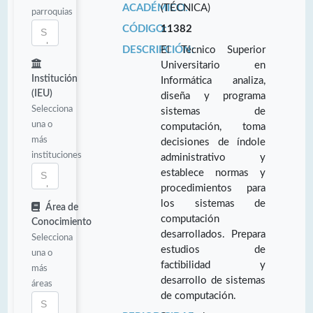
ACADÉMICO:
(TÉCNICA)
parroquias
CÓDIGO:
11382
DESCRIPCIÓN:
El Técnico Superior
Universitario en
Institución
Informática analiza,
(IEU)
diseña y programa
Selecciona
sistemas de
una o
computación, toma
más
decisiones de índole
instituciones
administrativo y
establece normas y
procedimientos para
los sistemas de
Área de
computación
Conocimiento
desarrollados. Prepara
Selecciona
estudios de
una o
factibilidad y
más
desarrollo de sistemas
áreas
de computación.