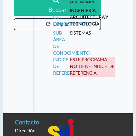
computación.
Buscar
ÁREA
INGENIERÍA,
DE
ARQUITECTURA Y
CONOCIMIENTO:
TECNOLOGÍA
Limpiar
SUB
SISTEMAS
ÁREA
DE
CONOCIMIENTO:
INDICE
ESTE PROGRAMA
DE
NO
TIENE INDICE DE
REFERENCIA:
REFERENCIA.
Contacto
Dirección: