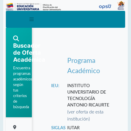
Buscador
de Oferta
Académica
Programa
Encuentra
Académico
programas
académicos
según
IEU:
INSTITUTO
tus
UNIVERSITARIO DE
criterios
TECNOLOGÍA
de
ANTONIO RICAURTE
búsqueda
(ver oferta de esta
institución)
SIGLAS
IUTAR