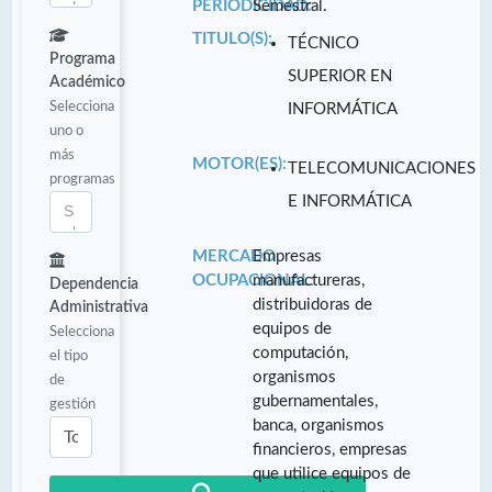
PERIODICIDAD:
Semestral.
TITULO(S):
TÉCNICO
Programa
SUPERIOR EN
Académico
Selecciona
INFORMÁTICA
uno o
más
MOTOR(ES):
TELECOMUNICACIONES
programas
E INFORMÁTICA
MERCADO
Empresas
OCUPACIONAL:
manufactureras,
Dependencia
distribuidoras de
Administrativa
equipos de
Selecciona
computación,
el tipo
organismos
de
gubernamentales,
gestión
banca, organismos
financieros, empresas
que utilice equipos de