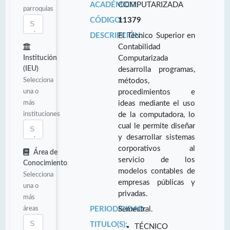
ACADÉMICO:
COMPUTARIZADA
parroquias
CÓDIGO:
11379
DESCRIPCIÓN:
El Técnico Superior en
Contabilidad
Institución
Computarizada
(IEU)
desarrolla programas,
Selecciona
métodos,
una o
procedimientos e
más
ideas mediante el uso
instituciones
de la computadora, lo
cual le permite diseñar
y desarrollar sistemas
corporativos al
Área de
servicio de los
Conocimiento
modelos contables de
Selecciona
empresas públicas y
una o
privadas.
más
áreas
PERIODICIDAD:
Semestral.
TITULO(S):
TÉCNICO