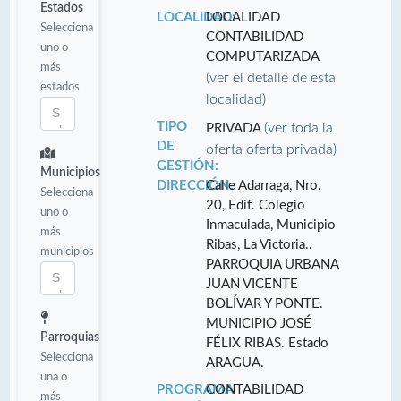
Estados
LOCALIDAD:
LOCALIDAD
Selecciona
CONTABILIDAD
uno o
COMPUTARIZADA
más
(ver el detalle de esta
estados
localidad)
TIPO
(ver toda la
PRIVADA
DE
oferta oferta privada)
GESTIÓN:
Municipios
DIRECCIÓN:
Calle Adarraga, Nro.
Selecciona
20, Edif. Colegio
uno o
Inmaculada, Municipio
más
Ribas, La Victoria..
municipios
PARROQUIA URBANA
JUAN VICENTE
BOLÍVAR Y PONTE.
MUNICIPIO JOSÉ
Parroquias
FÉLIX RIBAS. Estado
Selecciona
ARAGUA.
una o
PROGRAMA
CONTABILIDAD
más