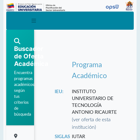
Buscador
de Oferta
Académica
Programa
Encuentra
Académico
programas
académicos
según
IEU:
INSTITUTO
tus
UNIVERSITARIO DE
criterios
TECNOLOGÍA
de
ANTONIO RICAURTE
búsqueda
(ver oferta de esta
institución)
SIGLAS
IUTAR