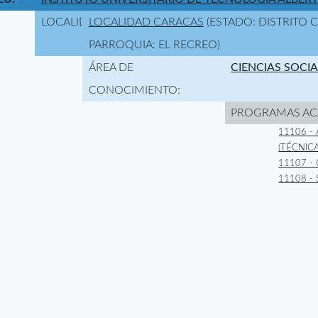
LOCALIDAD:
LOCALIDAD CARACAS
(ESTADO: DISTRITO 
PARROQUIA: EL RECREO)
ÁREA DE
CIENCIAS SOCI
CONOCIMIENTO:
PROGRAMAS AC
11106 -
(TÉCNICA
11107 -
11108 -