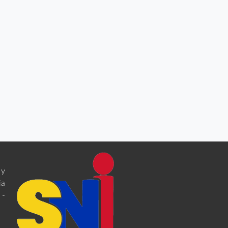
 y
ia
 -