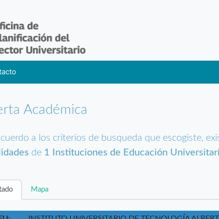
tacto
erta Académica
cuerdo a los criterios de busqueda que escogiste, ex
lidades
de
1 Instituciones de Educación Universitar
tado
Mapa
EU:
INSTITUTO UNIVERSITARIO DE TECNOLOGÍA ALBERT