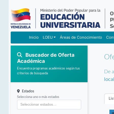
Inicio
LOEU
Áreas de Conocimiento
Con
Buscador de Oferta
Of
Académica
Encuentra programas académicos según tus
De a
criterios de búsqueda
loca
Estados
Selecciona uno o más estados
Lis
I