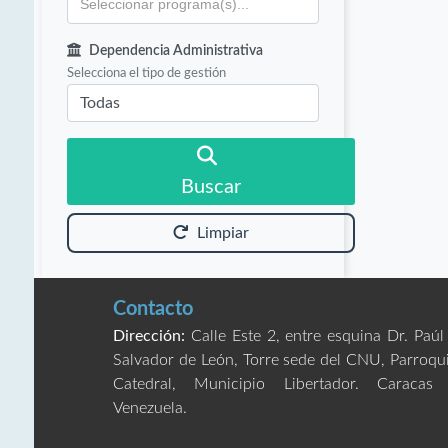
Dependencia Administrativa
Selecciona el tipo de gestión
Buscar
Limpiar
Contacto
Dirección:
Calle Este 2, entre esquina Dr. Paúl
Salvador de León, Torre sede del CNU, Parroqu
Catedral, Municipio Libertador. Caracas
Venezuela.