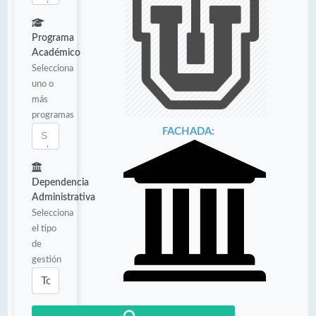
Programa
Académico
Selecciona
uno o
más
programas
FACHADA:
Dependencia
Administrativa
Selecciona
el tipo
de
gestión