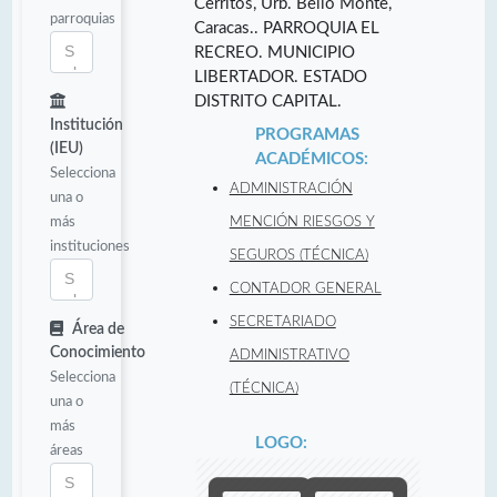
Cerritos, Urb. Bello Monte,
parroquias
Caracas.. PARROQUIA EL
RECREO. MUNICIPIO
LIBERTADOR. ESTADO
DISTRITO CAPITAL.
Institución
PROGRAMAS
(IEU)
ACADÉMICOS:
Selecciona
ADMINISTRACIÓN
una o
más
MENCIÓN RIESGOS Y
instituciones
SEGUROS (TÉCNICA)
CONTADOR GENERAL
SECRETARIADO
Área de
Conocimiento
ADMINISTRATIVO
Selecciona
(TÉCNICA)
una o
más
LOGO:
áreas