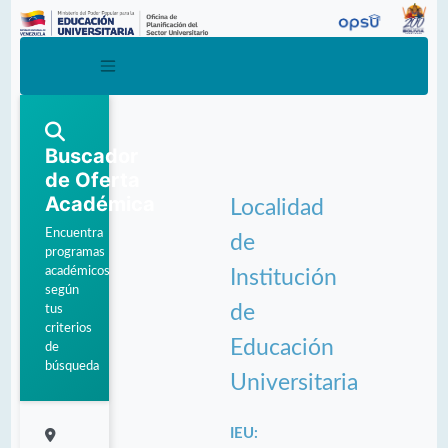
Buscador
de Oferta
Académica
Localidad
Encuentra
de
programas
académicos
Institución
según
de
tus
criterios
Educación
de
búsqueda
Universitaria
IEU: