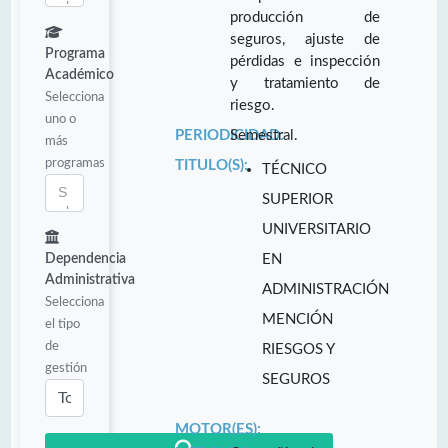
producción de
seguros, ajuste de
Programa
pérdidas e inspección
Académico
y tratamiento de
Selecciona
riesgo.
uno o
PERIODICIDAD:
Semestral.
más
programas
TITULO(S):
TÉCNICO
SUPERIOR
UNIVERSITARIO
Dependencia
EN
Administrativa
ADMINISTRACIÓN
Selecciona
MENCIÓN
el tipo
de
RIESGOS Y
gestión
SEGUROS
MOTOR(ES):