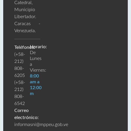
Catedral,
Municipio
Libertador.
Caracas -
Venezuela.
Horario:
Teléfonos:
De
(+58-
Lunes
212)
a
808-
Viernes:
6205
8:00
am a
(+58-
12:00
212)
m
808-
6542
Correo
electrónico:
informasni@mppeu.gob.ve