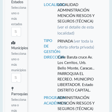
Estados
LOCALIDAD:
LOCALIDAD
Selecciona
ADMINISTRACIÓN
uno o
MENCIÓN RIESGOS Y
más
SEGUROS (TÉCNICA)
estados
(ver el detalle de esta
localidad)
TIPO
(ver toda la
PRIVADA
DE
oferta oferta privada)
Municipios
GESTIÓN:
Selecciona
DIRECCIÓN:
Calle Baruta cruce Av.
uno o
Los Cerritos, Urb.
más
Bello Monte, Caracas..
municipios
PARROQUIA EL
RECREO. MUNICIPIO
LIBERTADOR. Estado
DISTRITO CAPITAL.
Parroquias
PROGRAMA
ADMINISTRACIÓN
Selecciona
ACADÉMICO:
MENCIÓN RIESGOS Y
una o
SEGUROS (TÉCNICA)
más