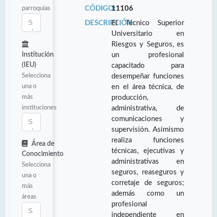
parroquias
CÓDIGO:
11106
DESCRIPCIÓN:
El Técnico Superior
Universitario en
Riesgos y Seguros, es
Institución
un profesional
(IEU)
capacitado para
Selecciona
desempeñar funciones
una o
en el área técnica, de
más
producción,
instituciones
administrativa, de
comunicaciones y
supervisión. Asimismo
realiza funciones
Área de
técnicas, ejecutivas y
Conocimiento
administrativas en
Selecciona
seguros, reaseguros y
una o
corretaje de seguros;
más
además como un
áreas
profesional
independiente en