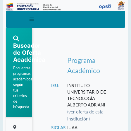
Buscador
de Oferta
Académica
Programa
Encuentra
Académico
programas
académicos
según
IEU:
INSTITUTO
tus
UNIVERSITARIO DE
criterios
TECNOLOGÍA
de
ALBERTO ADRIANI
búsqueda
(ver oferta de esta
institución)
SIGLAS
IUAA