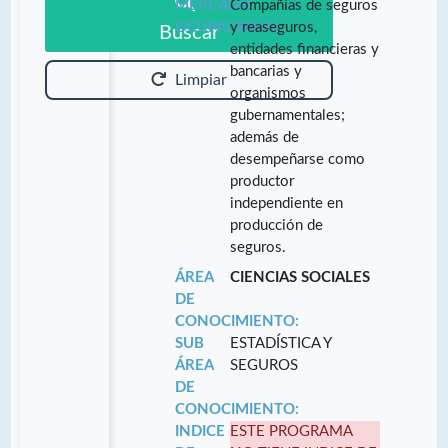
MERCADO
Compañías de seguros
OCUPACIONAL:
y reaseguros,
Buscar
entidades financieras y
bancarias y
Limpiar
organismos
gubernamentales;
además de
desempeñarse como
productor
independiente en
producción de
seguros.
ÁREA
CIENCIAS SOCIALES
DE
CONOCIMIENTO:
SUB
ESTADÍSTICA Y
ÁREA
SEGUROS
DE
CONOCIMIENTO:
INDICE
ESTE PROGRAMA