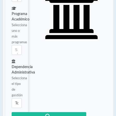
Programa
Académico
Selecciona
uno o
más
programas
Dependencia
Administrativa
Selecciona
el tipo
de
gestión