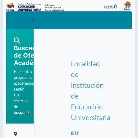
Buscador
de Oferta
Académica
Localidad
Encuentra
de
programas
académicos
Institución
según
de
tus
criterios
Educación
de
búsqueda
Universitaria
IEU: