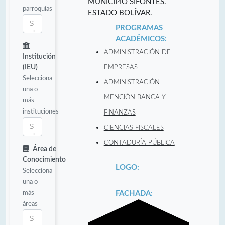
MUNICIPIO SIFONTES.
parroquias
ESTADO BOLÍVAR.
PROGRAMAS
ACADÉMICOS:
ADMINISTRACIÓN DE
Institución
(IEU)
EMPRESAS
Selecciona
ADMINISTRACIÓN
una o
MENCIÓN BANCA Y
más
instituciones
FINANZAS
CIENCIAS FISCALES
CONTADURÍA PÚBLICA
Área de
Conocimiento
LOGO:
Selecciona
una o
más
FACHADA:
áreas