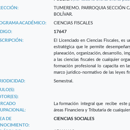
RECCIÓN:
TUMEREMO. PARROQUIA SECCIÓN CAP
BOLÍVAR.
OGRAMA ACADÉMICO:
CIENCIAS FISCALES
DIGO:
17647
SCRIPCIÓN:
El Licenciado en Ciencias Fiscales, es u
estratégica que le permite desempeñar
planeación, organización, desarrollo, im
a las ciencias fiscales de cualquier org
formación profesional lo capacita en la
marco jurídico-normativo de las leyes f
RIODICIDAD:
Semestral.
ULO(S):
TOR(ES):
RCADO
La formación integral que recibe este p
UPACIONAL:
áreas Financiera y Tributaria de cualquie
EA DE
CIENCIAS SOCIALES
NOCIMIENTO: