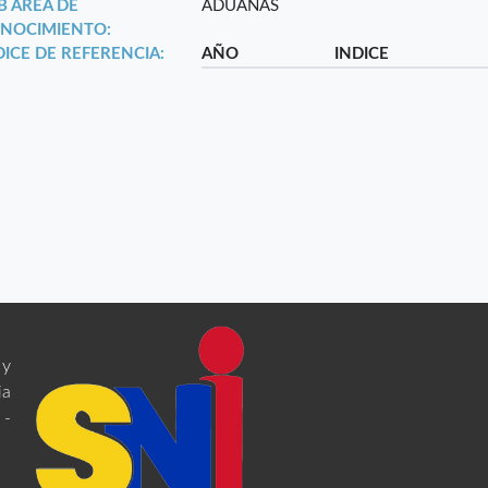
B ÁREA DE
ADUANAS
NOCIMIENTO:
DICE DE REFERENCIA:
AÑO
INDICE
 y
ia
 -