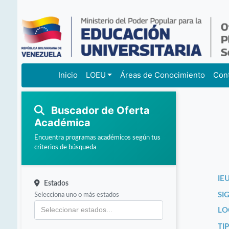
Inicio
LOEU
Áreas de Conocimiento
Con
Buscador de Oferta
Académica
Encuentra programas académicos según tus
criterios de búsqueda
IEU
Estados
Selecciona uno o más estados
SI
LO
TI