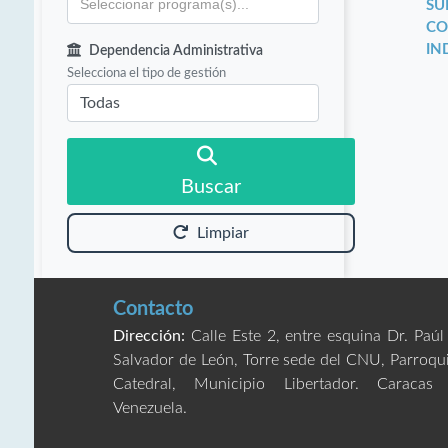
SU
CO
IN
Dependencia Administrativa
Selecciona el tipo de gestión
Buscar
Limpiar
Contacto
Dirección:
Calle Este 2, entre esquina Dr. Paúl
Salvador de León, Torre sede del CNU, Parroqu
Catedral, Municipio Libertador. Caracas
Venezuela.