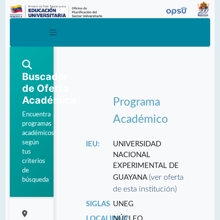
Buscador
de Oferta
Académica
Programa
Encuentra
Académico
programas
académicos
según
IEU:
UNIVERSIDAD
tus
NACIONAL
criterios
EXPERIMENTAL DE
de
(ver oferta
GUAYANA
búsqueda
de esta institución)
SIGLAS
UNEG
LOCALIDAD:
NÚCLEO