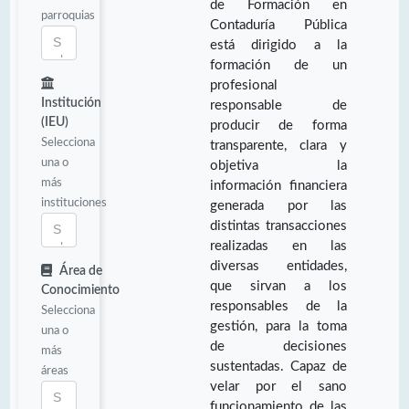
de Formación en
parroquias
Contaduría Pública
está dirigido a la
formación de un
profesional
Institución
responsable de
(IEU)
producir de forma
Selecciona
transparente, clara y
una o
objetiva la
más
información financiera
instituciones
generada por las
distintas transacciones
realizadas en las
diversas entidades,
Área de
que sirvan a los
Conocimiento
responsables de la
Selecciona
gestión, para la toma
una o
de decisiones
más
sustentadas. Capaz de
áreas
velar por el sano
funcionamiento de las