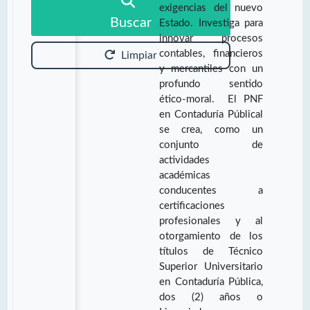
exigencias del nuevo
Buscar
Estado. Investiga para
innovar procesos
contables, financieros
Limpiar
y mercantiles con un
profundo sentido
ético-moral. El PNF
en Contaduría Públical
se crea, como un
conjunto de
actividades
académicas
conducentes a
certificaciones
profesionales y al
otorgamiento de los
títulos de Técnico
Superior Universitario
en Contaduría Pública,
dos (2) años o