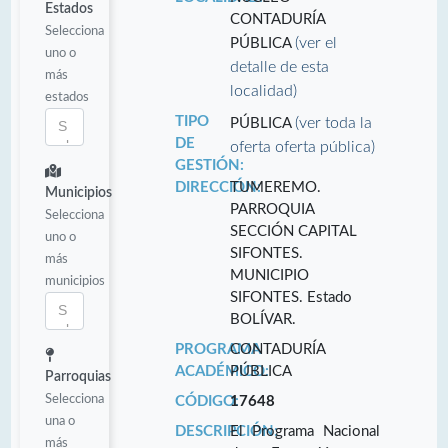
Estados
CONTADURÍA
Selecciona
(ver el
PÚBLICA
uno o
detalle de esta
más
localidad)
estados
TIPO
(ver toda la
PÚBLICA
DE
oferta oferta pública)
GESTIÓN:
DIRECCIÓN:
TUMEREMO.
Municipios
PARROQUIA
Selecciona
SECCIÓN CAPITAL
uno o
SIFONTES.
más
MUNICIPIO
municipios
SIFONTES. Estado
BOLÍVAR.
PROGRAMA
CONTADURÍA
ACADÉMICO:
PÚBLICA
Parroquias
Selecciona
CÓDIGO:
17648
una o
DESCRIPCIÓN:
El Programa Nacional
más