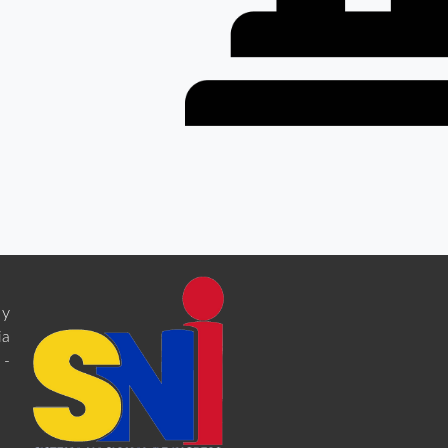
 y
ia
 -