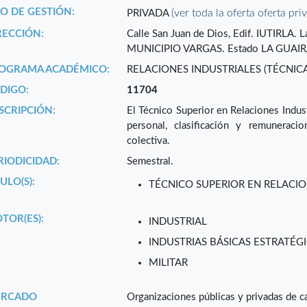
PO DE GESTIÓN:
(ver toda la oferta oferta pri
PRIVADA
RECCIÓN:
Calle San Juan de Dios, Edif. IUTIRL
MUNICIPIO VARGAS. Estado LA GUAIR
OGRAMA ACADÉMICO:
RELACIONES INDUSTRIALES (TÉCNICA
DIGO:
11704
SCRIPCIÓN:
El Técnico Superior en Relaciones Indust
personal, clasificación y remuneraci
colectiva.
RIODICIDAD:
Semestral.
ULO(S):
TÉCNICO SUPERIOR EN RELACIO
TOR(ES):
INDUSTRIAL
INDUSTRIAS BÁSICAS ESTRATÉGI
MILITAR
RCADO
Organizaciones públicas y privadas de ca