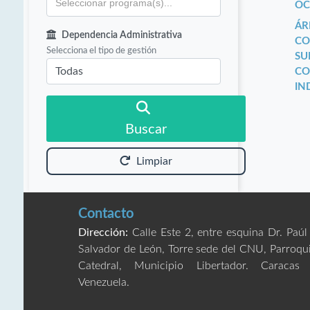
OC
ÁR
Dependencia Administrativa
CO
Selecciona el tipo de gestión
SU
CO
IN
Buscar
Limpiar
Contacto
Dirección:
Calle Este 2, entre esquina Dr. Paúl
Salvador de León, Torre sede del CNU, Parroqu
Catedral, Municipio Libertador. Caracas
Venezuela.