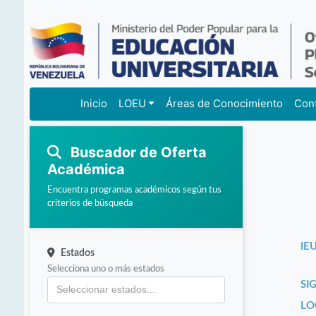
Inicio
LOEU
Áreas de Conocimiento
Con
Buscador de Oferta
Académica
Encuentra programas académicos según tus
criterios de búsqueda
IEU
Estados
Selecciona uno o más estados
SI
LO