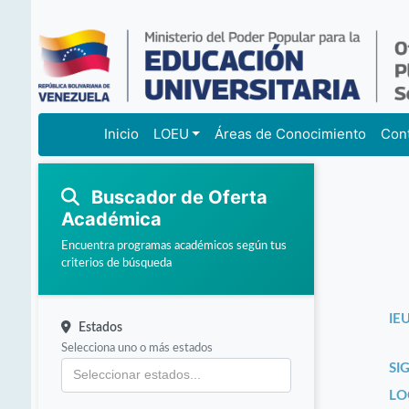
Inicio
LOEU
Áreas de Conocimiento
Con
Buscador de Oferta
Académica
Encuentra programas académicos según tus
criterios de búsqueda
IEU
Estados
Selecciona uno o más estados
SI
LO