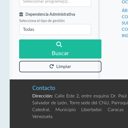
OC
ÁR
Dependencia Administrativa
CO
Selecciona el tipo de gestión
SU
CO
IN
Buscar
Limpiar
Contacto
Dirección:
Calle Este 2, entre esquina Dr. Paúl
Salvador de León, Torre sede del CNU, Parroqu
Catedral, Municipio Libertador. Caracas
Venezuela.