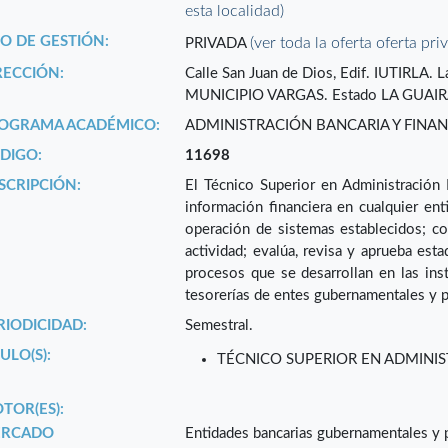
esta localidad)
PO DE GESTIÓN:
(ver toda la oferta oferta pri
PRIVADA
RECCIÓN:
Calle San Juan de Dios, Edif. IUTIRL
MUNICIPIO VARGAS. Estado LA GUAIR
OGRAMA ACADÉMICO:
ADMINISTRACIÓN BANCARIA Y FINAN
DIGO:
11698
SCRIPCIÓN:
El Técnico Superior en Administración 
información financiera en cualquier ent
operación de sistemas establecidos; co
actividad; evalúa, revisa y aprueba esta
procesos que se desarrollan en las inst
tesorerías de entes gubernamentales y p
RIODICIDAD:
Semestral.
ULO(S):
TÉCNICO SUPERIOR EN ADMINIS
TOR(ES):
RCADO
Entidades bancarias gubernamentales y p