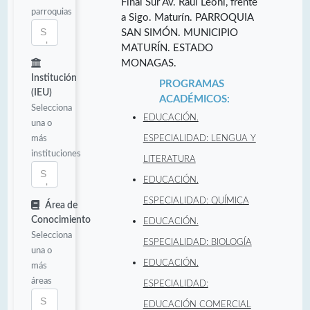
Final Sur Av. Raul Leoni, frente
parroquias
a Sigo. Maturín. PARROQUIA
SAN SIMÓN. MUNICIPIO
MATURÍN. ESTADO
MONAGAS.
Institución
PROGRAMAS
(IEU)
ACADÉMICOS:
Selecciona
EDUCACIÓN.
una o
más
ESPECIALIDAD: LENGUA Y
instituciones
LITERATURA
EDUCACIÓN.
ESPECIALIDAD: QUÍMICA
Área de
Conocimiento
EDUCACIÓN.
Selecciona
ESPECIALIDAD: BIOLOGÍA
una o
EDUCACIÓN.
más
áreas
ESPECIALIDAD:
EDUCACIÓN COMERCIAL