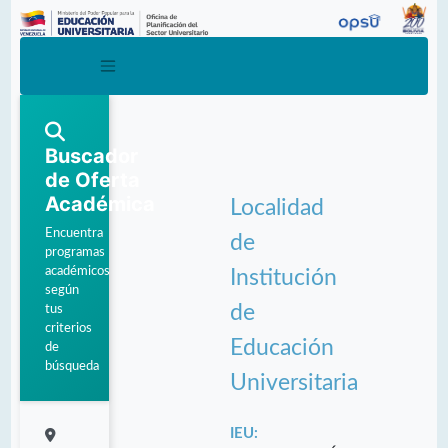
Buscador
de Oferta
Académica
Localidad
Encuentra
de
programas
académicos
Institución
según
de
tus
criterios
Educación
de
búsqueda
Universitaria
IEU: