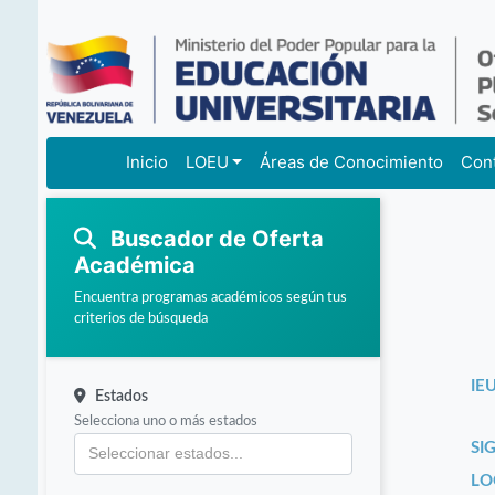
Inicio
LOEU
Áreas de Conocimiento
Con
Buscador de Oferta
Académica
Encuentra programas académicos según tus
criterios de búsqueda
IEU
Estados
Selecciona uno o más estados
SI
LO