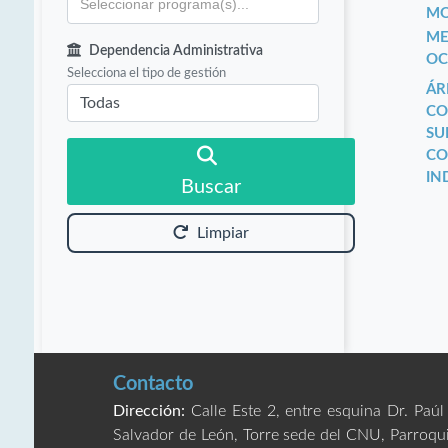
MO
ME
Dependencia Administrativa
OC
Selecciona el tipo de gestión
ÁR
CO
SU
CO
IN
Buscar
Limpiar
Contacto
Dirección:
Calle Este 2, entre esquina Dr. Paúl
Salvador de León, Torre sede del CNU, Parroqu